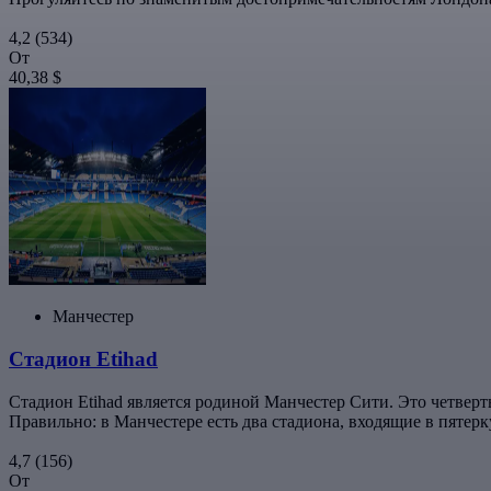
4,2
(534)
От
40,38 $
Манчестер
Стадион Etihad
Стадион Etihad является родиной Манчестер Сити. Это четверт
Правильно: в Манчестере есть два стадиона, входящие в пятерк
4,7
(156)
От