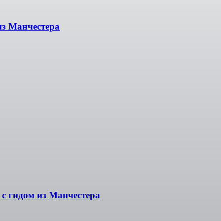
из Манчестера
 с гидом из Манчестера