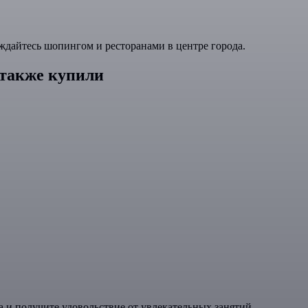
ждайтесь шопингом и ресторанами в центре города.
 также купили
 и получите удовольствие от увлекательных занятий