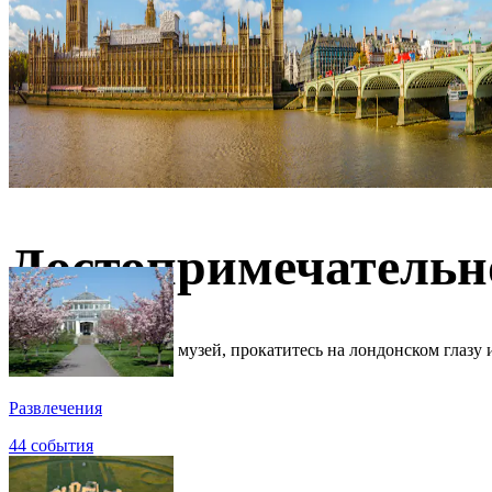
Достопримечательн
Посетите Британский музей, прокатитесь на лондонском глазу 
Развлечения
44 события