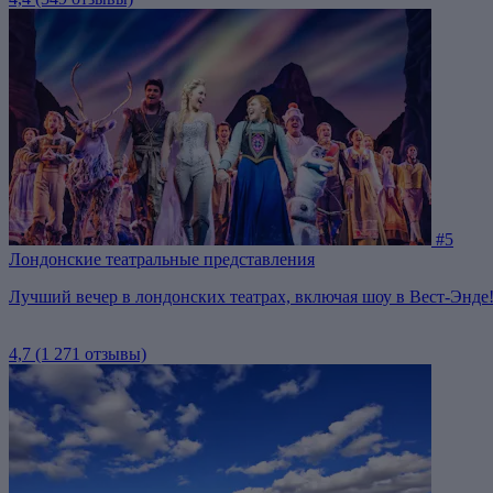
#5
Лондонские театральные представления
Лучший вечер в лондонских театрах, включая шоу в Вест-Энде
4,7
(1 271 отзывы)