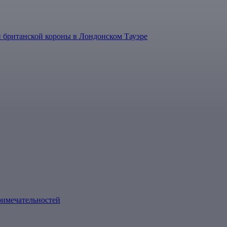
 британской короны в Лондонском Тауэре
римечательностей