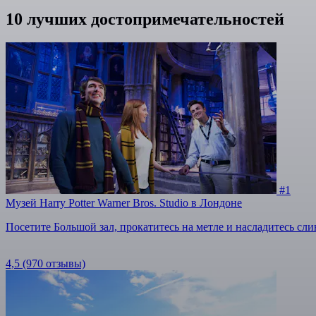
10 лучших достопримечательностей
#1
Музей Harry Potter Warner Bros. Studio в Лондоне
Посетите Большой зал, прокатитесь на метле и насладитесь сл
4,5
(970 отзывы)