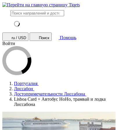
Помощь
ru / USD
Поиск
Войти
Португалия
Лиссабон
Достопримечательности Лиссабона
Lisboa Card + Автобус HoHo, трамвай и лодка
Лиссабона