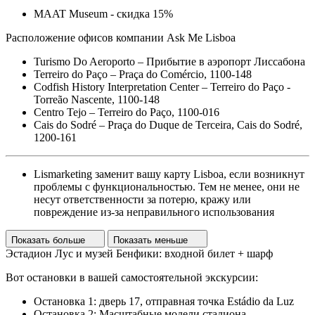
MAAT Museum - скидка 15%
Расположение офисов компании Ask Me Lisboa
Turismo Do Aeroporto – Прибытие в аэропорт Лиссабона
Terreiro do Paço – Praça do Comércio, 1100-148
Codfish History Interpretation Center – Terreiro do Paço -
Torreão Nascente, 1100-148
Centro Tejo – Terreiro do Paço, 1100-016
Cais do Sodré – Praça do Duque de Terceira, Cais do Sodré,
1200-161
Lismarketing заменит вашу карту Lisboa, если возникнут
проблемы с функциональностью. Тем не менее, они не
несут ответственности за потерю, кражу или
повреждение из-за неправильного использования
Показать больше
Показать меньше
Эстадион Лус и музей Бенфики: входной билет + шарф
Вот остановки в вашей самостоятельной экскурсии:
Остановка 1: дверь 17, отправная точка Estádio da Luz
Остановка 2: Масштабные модели стадиона