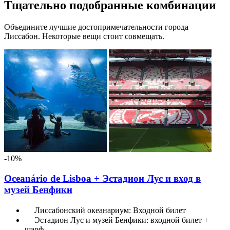
Тщательно подобранные комбинации
Объедините лучшие достопримечательности города
Лиссабон. Некоторые вещи стоит совмещать.
-10%
Oceanário de Lisboa + Эстадион Лус и вход в
музей Бенфики
Лиссабонский океанариум: Входной билет
Эстадион Лус и музей Бенфики: входной билет +
шарф