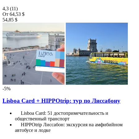
4,3
(11)
От
64,53 $
54,85 $
-5%
Lisboa Card + HIPPOtrip: тур по Лиссабону
Lisboa Card: 51 достопримечательность и
общественный транспорт
HIPPOtrip Лиссабон: экскурсия на амфибийном
автобусе и лодке