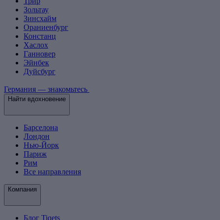
Трир
Зольтау
Зинсхайм
Ораниенбург
Констанц
Хаслох
Ганновер
Эйнбек
Дуйсбург
Германия — знакомьтесь
Найти вдохновение
Барселона
Лондон
Нью-Йорк
Париж
Рим
Все направления
Компания
Блог Tiqets