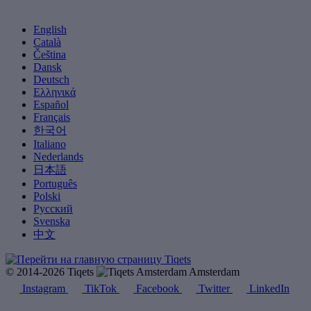
English
Català
Čeština
Dansk
Deutsch
Ελληνικά
Español
Français
한국어
Italiano
Nederlands
日本語
Português
Polski
Русский
Svenska
中文
© 2014-2026 Tiqets
Amsterdam
Instagram
TikTok
Facebook
Twitter
LinkedIn