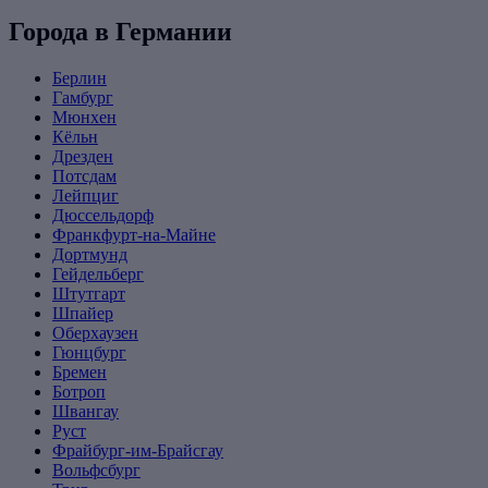
Города в Германии
Берлин
Гамбург
Мюнхен
Кёльн
Дрезден
Потсдам
Лейпциг
Дюссельдорф
Франкфурт-на-Майне
Дортмунд
Гейдельберг
Штутгарт
Шпайер
Оберхаузен
Гюнцбург
Бремен
Ботроп
Швангау
Руст
Фрайбург-им-Брайсгау
Вольфсбург