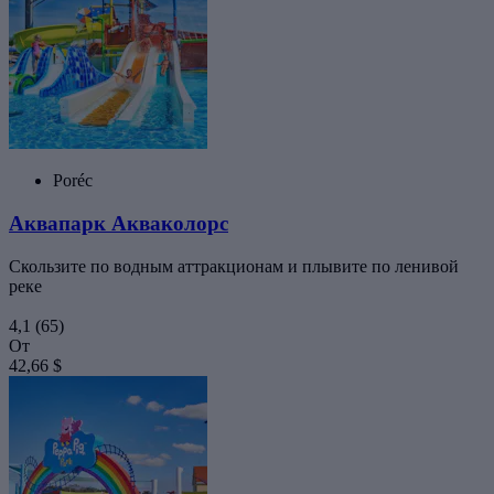
Poréc
Аквапарк Акваколорс
Скользите по водным аттракционам и плывите по ленивой
реке
4,1
(65)
От
42,66 $