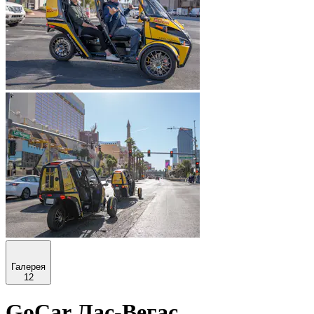
Галерея
12
GoCar Лас-Вегас