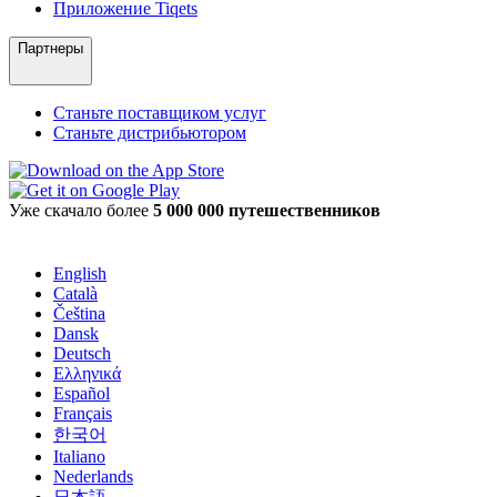
Приложение Tiqets
Партнеры
Станьте поставщиком услуг
Станьте дистрибьютором
Уже скачало более
5 000 000 путешественников
English
Català
Čeština
Dansk
Deutsch
Ελληνικά
Español
Français
한국어
Italiano
Nederlands