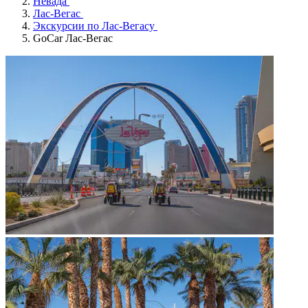
Невада
Лас-Вегас
Экскурсии по Лас-Вегасу
GoCar Лас-Вегас