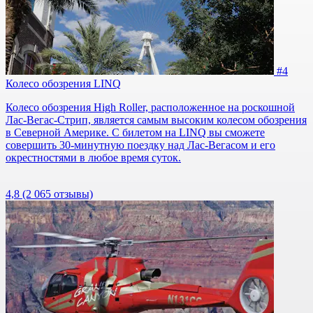
#4
Колесо обозрения LINQ
Колесо обозрения High Roller, расположенное на роскошной
Лас-Вегас-Стрип, является самым высоким колесом обозрения
в Северной Америке. С билетом на LINQ вы сможете
совершить 30-минутную поездку над Лас-Вегасом и его
окрестностями в любое время суток.
4,8
(2 065 отзывы)