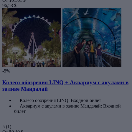
От
101,61 $
96,53 $
-5%
Колесо обозрения LINQ + Аквариум с акулами в
заливе Мандалай
Колесо обозрения LINQ: Входной билет
Аквариум с акулами в заливе Мандалай: Входной
билет
5
(1)
От
50,40 $