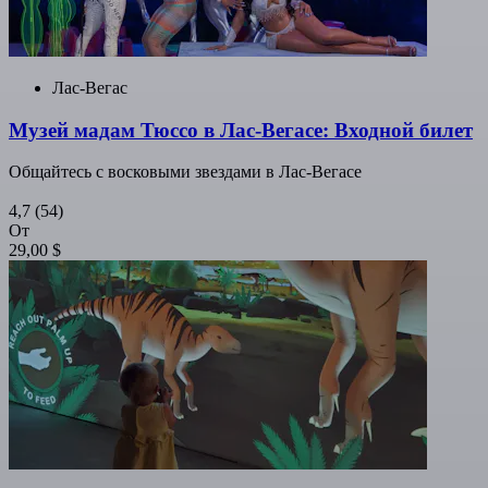
Лас-Вегас
Музей мадам Тюссо в Лас-Вегасе: Входной билет
Общайтесь с восковыми звездами в Лас-Вегасе
4,7
(54)
От
29,00 $