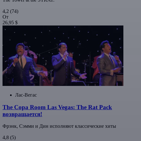
4,2
(74)
От
26,95 $
Лас-Вегас
The Copa Room Las Vegas: The Rat Pack
возвращается!
Фрэнк, Сэмми и Дин исполняют классические хиты
4,8
(5)