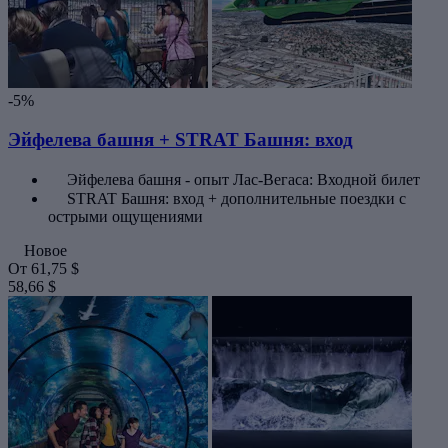
-5%
Эйфелева башня + STRAT Башня: вход
Эйфелева башня - опыт Лас-Вегаса: Входной билет
STRAT Башня: вход + дополнительные поездки с
острыми ощущениями
Новое
От
61,75 $
58,66 $