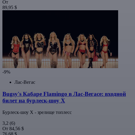
От
89,95 $
-9%
Лас-Вегас
Bugsy's Кабаре Flamingo в Лас-Вегасе: входной
билет на бурлеск-шоу X
Бурлеск-шоу X - зрелище топлесс
3,2
(6)
От
84,56 $
76,68 $