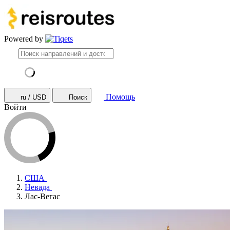
Powered by
Помощь
ru / USD
Поиск
Войти
США
Невада
Лас-Вегас