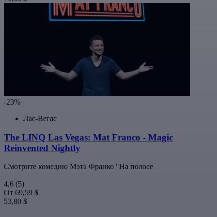
-23%
Лас-Вегас
The LINQ Las Vegas: Mat Franco - Magic
Reinvented Nightly
Смотрите комедию Мэта Франко "На полосе
4,6
(5)
От
69,59 $
53,80 $