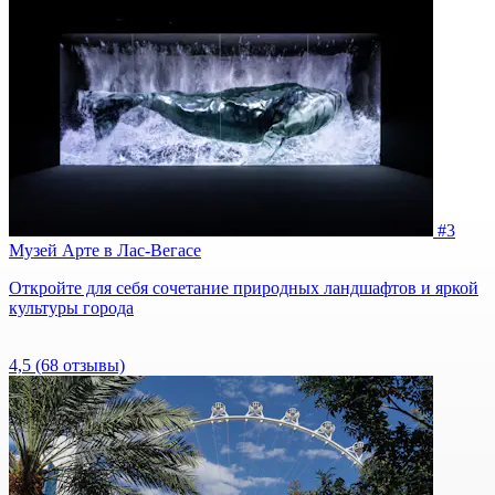
#3
Музей Арте в Лас-Вегасе
Откройте для себя сочетание природных ландшафтов и яркой
культуры города
4,5
(68 отзывы)