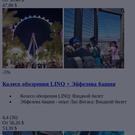
47,88 $
-5%
Колесо обозрения LINQ + Эйфелева башня
Колесо обозрения LINQ: Входной билет
Эйфелева башня - опыт Лас-Вегаса: Входной билет
4,4
(36)
От
56,20 $
53,39 $