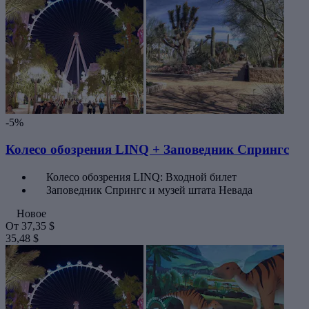
-5%
Колесо обозрения LINQ + Заповедник Спрингс
Колесо обозрения LINQ: Входной билет
Заповедник Спрингс и музей штата Невада
Новое
От
37,35 $
35,48 $