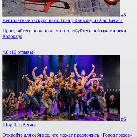
#5
Вертолетные экскурсии по Гранд-Каньону из Лас-Вегаса
Прогуляйтесь по каньонам и полюбуйтесь пейзажами реки
Колорадо
4,8
(16 отзывы)
#6
Шоу Лас-Вегаса
Откройте для себя все, что может предложить «Город грехов»: