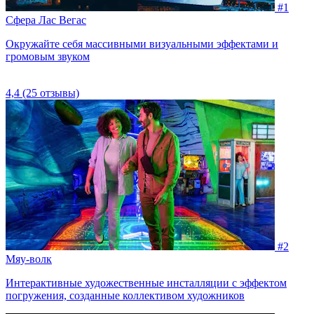
#1
Сфера Лас Вегас
Окружайте себя массивными визуальными эффектами и
громовым звуком
4,4
(25 отзывы)
#2
Мяу-волк
Интерактивные художественные инсталляции с эффектом
погружения, созданные коллективом художников