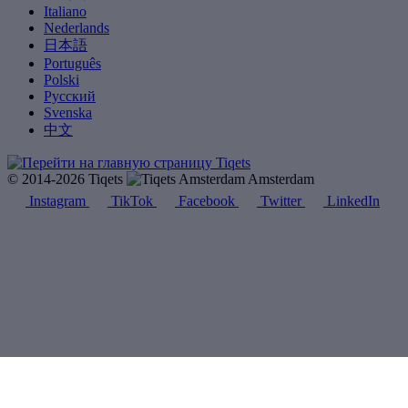
Italiano
Nederlands
日本語
Português
Polski
Русский
Svenska
中文
© 2014-2026 Tiqets
Amsterdam
Instagram
TikTok
Facebook
Twitter
LinkedIn