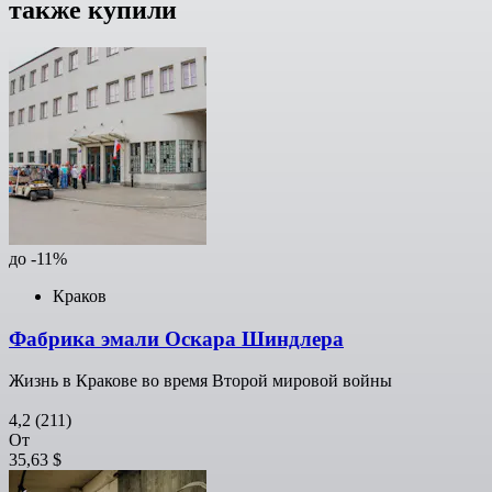
также купили
до -11%
Краков
Фабрика эмали Оскара Шиндлера
Жизнь в Кракове во время Второй мировой войны
4,2
(211)
От
35,63 $