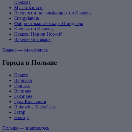
Кракова
Музей Бэнкси
Экскурсии на гольф-карах по Кракову
Energylandia
Фабрика эмали Оскара Шиндлера
Круизы по Кракову
Краков: Hop-on Hop-off
Вавельский замок
Краков — знакомьтесь
Города в Польше
Краков
Варшава
Гданьск
Величка
Закопане
Гура-Кальвария
Bukowina Tatrzańska
Затор
Балице
Польша — знакомьтесь