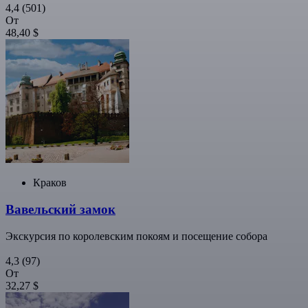
4,4
(501)
От
48,40 $
Краков
Вавельский замок
Экскурсия по королевским покоям и посещение собора
4,3
(97)
От
32,27 $