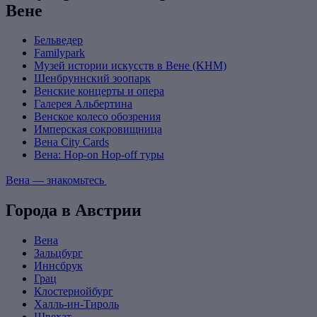
Вене
Бельведер
Familypark
Музей истории искусств в Вене (KHM)
Шенбруннский зоопарк
Венские концерты и опера
Галерея Альбертина
Венское колесо обозрения
Имперская сокровищница
Вена City Cards
Вена: Hop-on Hop-off туры
Вена — знакомьтесь
Города в Австрии
Вена
Зальцбург
Иннсбрук
Грац
Клостернойбург
Халль-ин-Тироль
Швехат