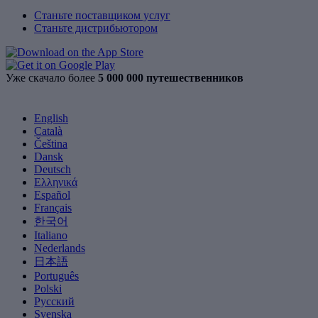
Станьте поставщиком услуг
Станьте дистрибьютором
Уже скачало более
5 000 000 путешественников
English
Català
Čeština
Dansk
Deutsch
Ελληνικά
Español
Français
한국어
Italiano
Nederlands
日本語
Português
Polski
Русский
Svenska