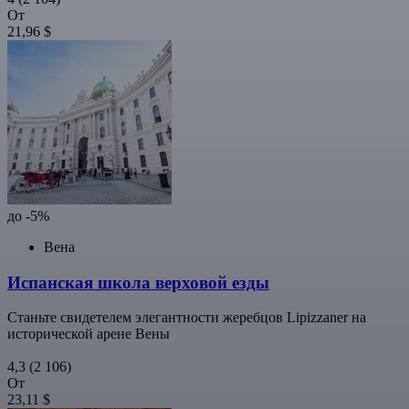
От
21,96 $
до -5%
Вена
Испанская школа верховой езды
Станьте свидетелем элегантности жеребцов Lipizzaner на
исторической арене Вены
4,3
(2 106)
От
23,11 $