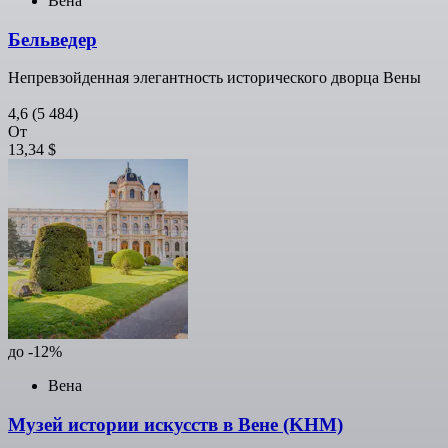
Вена
Бельведер
Непревзойденная элегантность исторического дворца Вены
4,6
(5 484)
От
13,34 $
до -12%
Вена
Музей истории искусств в Вене (KHM)