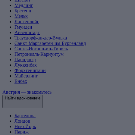
Мёдлинг
Брегенц
Мельк
Лангенлойс
Гмунден
Айзенштадт
Траусдорф-ан-дер-Вулька
Санкт-Маргаретен-им-Бургенланд
Санкт-Иоганн-ин-Тироль
Петронелль-Карнунтум
Парндорф
Луккенбах
Форхтенштайн
Майерлинг
Енбах
Австрия — знакомьтесь
Найти вдохновение
Барселона
Лондон
Нью-Йорк
Париж