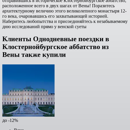
отправившись в историческое Клостернойбургское аббатство,
расположенное всего в двух шагах от Вены! Поразитесь
архитектурному величию этого великолепного монастыря 12-
го века, очаровавшись его захватывающей историей.
Наберитесь любопытства и присоединяйтесь к незабываемому
дню исследований прямо у венской суеты
Клиенты Однодневные поездки в
Клостернойбургское аббатство из
Вены также купили
до -12%