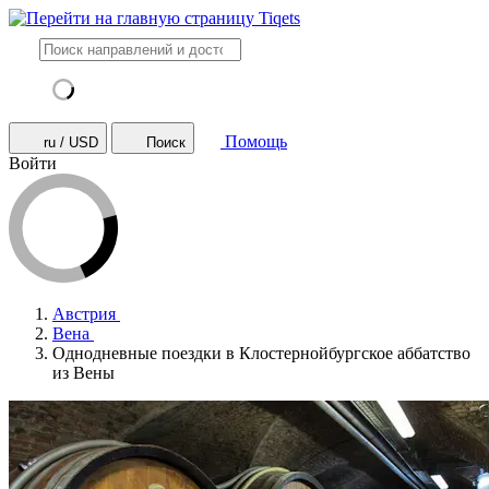
Помощь
ru / USD
Поиск
Войти
Австрия
Вена
Однодневные поездки в Клостернойбургское аббатство
из Вены