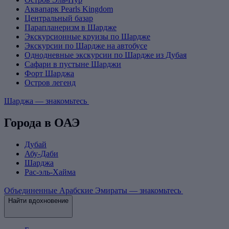
Аквапарк Pearls Kingdom
Центральный базар
Парапланеризм в Шардже
Экскурсионные круизы по Шардже
Экскурсии по Шардже на автобусе
Однодневные экскурсии по Шардже из Дубая
Сафари в пустыне Шарджи
Форт Шарджа
Остров легенд
Шарджа — знакомьтесь
Города в ОАЭ
Дубай
Абу-Даби
Шарджа
Рас-эль-Хайма
Объединенные Арабские Эмираты — знакомьтесь
Найти вдохновение