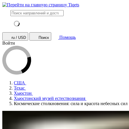
Помощь
ru / USD
Поиск
Войти
США
Техас
Хьюстон
Хьюстонский музей естествознания
Космические столкновения: сила и красота небесных сил