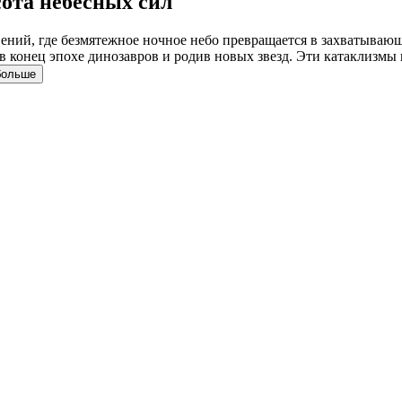
сота небесных сил
ний, где безмятежное ночное небо превращается в захватывающ
конец эпохе динозавров и родив новых звезд. Эти катаклизмы н
больше