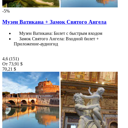
-5%
Музеи Ватикана + Замок Святого Ангела
Музеи Ватикана: Билет с быстрым входом
Замок Святого Ангела: Входной билет +
Приложение-аудиогид
4,6
(151)
От
73,91 $
70,21 $