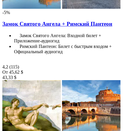
-5%
Замок Святого Ангела + Римский Пантеон
Замок Святого Ангела: Входной билет +
Приложение-аудиогид
Римский Пантеон: Билет с быстрым входом +
Официальный аудиогид
4,2
(115)
От
45,62 $
43,33 $