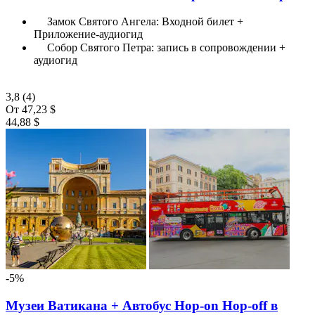
Замок Святого Ангела: Входной билет +
Приложение-аудиогид
Собор Святого Петра: запись в сопровождении +
аудиогид
3,8
(4)
От
47,23 $
44,88 $
-5%
Музеи Ватикана + Автобус Hop-on Hop-off в