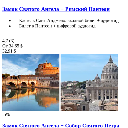
Замок Святого Ангела + Римский Пантеон
Кастель-Сант-Анджело: входной билет + аудиогид
Билет в Пантеон + цифровой аудиогид
4,7
(3)
От
34,65 $
32,91 $
-5%
Замок Святого Ангела + Собор Святого Петра