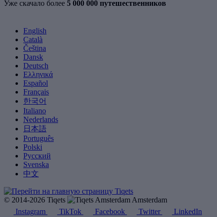
Уже скачало более
5 000 000 путешественников
English
Català
Čeština
Dansk
Deutsch
Ελληνικά
Español
Français
한국어
Italiano
Nederlands
日本語
Português
Polski
Русский
Svenska
中文
© 2014-2026 Tiqets
Amsterdam
Instagram
TikTok
Facebook
Twitter
LinkedIn