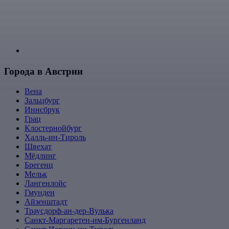
Города в Австрии
Вена
Зальцбург
Иннсбрук
Грац
Клостернойбург
Халль-ин-Тироль
Швехат
Мёдлинг
Брегенц
Мельк
Лангенлойс
Гмунден
Айзенштадт
Траусдорф-ан-дер-Вулька
Санкт-Маргаретен-им-Бургенланд