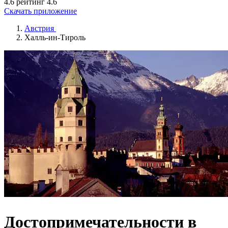
4.6 рейтинг
4.6
Скачать приложение
Австрия
Халль-ин-Тироль
Достопримечательности в