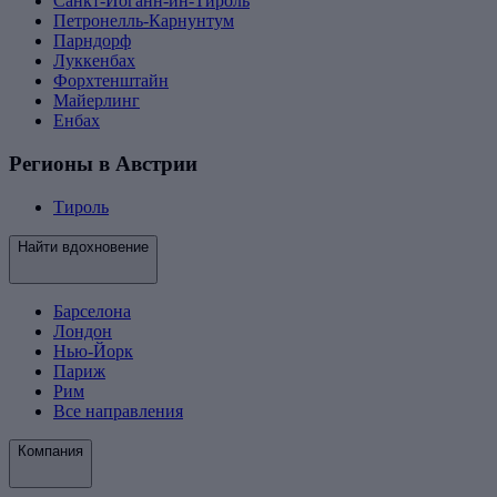
Санкт-Иоганн-ин-Тироль
Петронелль-Карнунтум
Парндорф
Луккенбах
Форхтенштайн
Майерлинг
Енбах
Регионы в Австрии
Тироль
Найти вдохновение
Барселона
Лондон
Нью-Йорк
Париж
Рим
Все направления
Компания