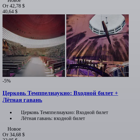
Новое
От
42,78 $
40,64 $
-5%
Церковь Темппелиаукио: Входной билет +
Лётная гавань
Церковь Темппелиаукио: Входной билет
Лётная гавань: входной билет
Новое
От
34,68 $