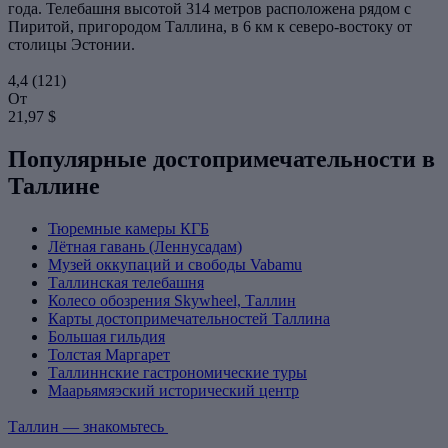
года. Телебашня высотой 314 метров расположена рядом с
Пиритой, пригородом Таллина, в 6 км к северо-востоку от
столицы Эстонии.
4,4
(121)
От
21,97 $
Популярные достопримечательности в
Таллине
Тюремные камеры КГБ
Лётная гавань (Леннусадам)
Музей оккупаций и свободы Vabamu
Таллинская телебашня
Колесо обозрения Skywheel, Таллин
Карты достопримечательностей Таллина
Большая гильдия
Толстая Маргарет
Таллиннские гастрономические туры
Маарьямяэский исторический центр
Таллин — знакомьтесь