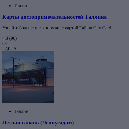
Таллин
Карты достопримечательностей Таллина
Узнайте больше и сэкономьте с картой Tallinn City Card
4,3
(96)
От
52,02 $
Таллин
Лётная гавань (Леннусадам)