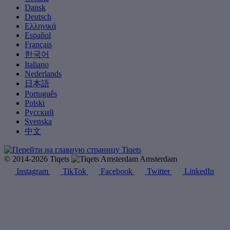
Dansk
Deutsch
Ελληνικά
Español
Français
한국어
Italiano
Nederlands
日本語
Português
Polski
Русский
Svenska
中文
© 2014-2026 Tiqets
Amsterdam
Instagram
TikTok
Facebook
Twitter
LinkedIn