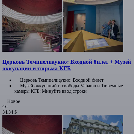
Церковь Темппелиаукио: Входной билет + Музей
оккупации и тюрьма КГБ
Церковь Темппелиаукио: Входной билет
Музей оккупаций и свободы Vabamu и Тюремные
камеры КГБ: Минуйте ввод строки
Новое
От
34,34 $