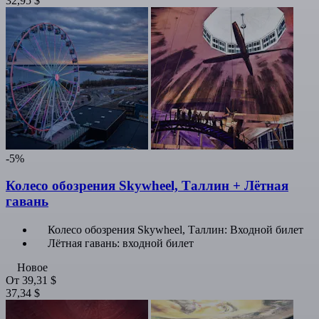
32,95 $
-5%
Колесо обозрения Skywheel, Таллин + Лётная
гавань
Колесо обозрения Skywheel, Таллин: Входной билет
Лётная гавань: входной билет
Новое
От
39,31 $
37,34 $