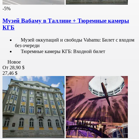
-5%
Музей Вабаму в Таллине + Тюремные камеры
КГБ
Музей оккупаций и свободы Vabamu: Билет с входом
без очереди
Тюремные камеры КГБ: Входной билет
Новое
От
28,90 $
27,46 $