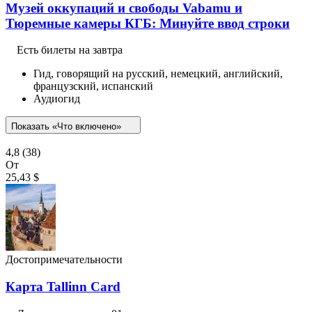
Музей оккупаций и свободы Vabamu и
Тюремные камеры КГБ: Минуйте ввод строки
Есть билеты на завтра
Гид, говорящий на русский, немецкий, английский,
французский, испанский
Аудиогид
Показать «Что включено»
4,8
(38)
От
25,43 $
Достопримечательности
Карта Tallinn Card