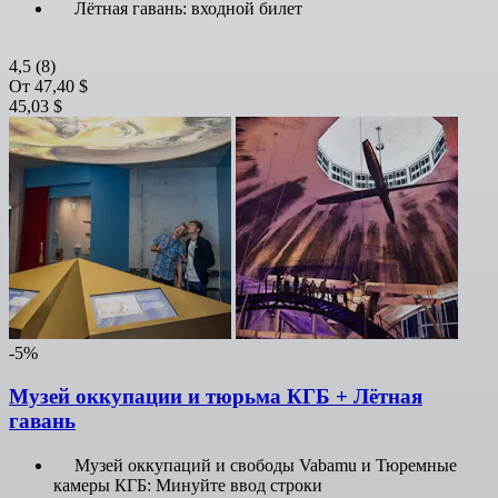
Лётная гавань: входной билет
4,5
(8)
От
47,40 $
45,03 $
-5%
Музей оккупации и тюрьма КГБ + Лётная
гавань
Музей оккупаций и свободы Vabamu и Тюремные
камеры КГБ: Минуйте ввод строки