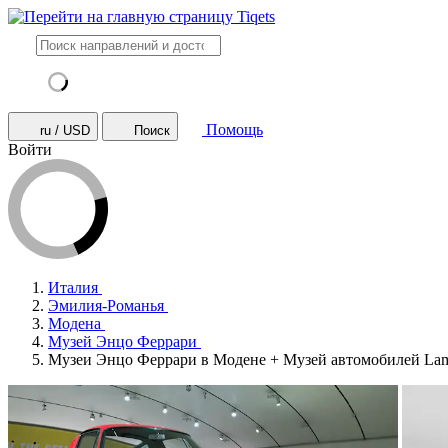
Помощь
ru / USD
Поиск
Войти
Италия
Эмилия-Романья
Модена
Музей Энцо Феррари
Музеи Энцо Феррари в Модене + Музей автомобилей Lam