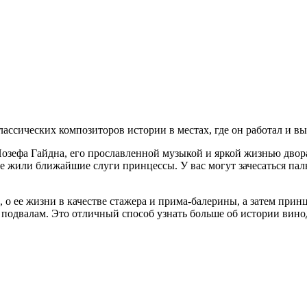
ассических композиторов истории в местах, где он работал и вы
озефа Гайдна, его прославленной музыкой и яркой жизнью двора
е жили ближайшие слуги принцессы. У вас могут зачесаться паль
, о ее жизни в качестве стажера и прима-балерины, а затем прин
подвалам. Это отличный способ узнать больше об истории винод