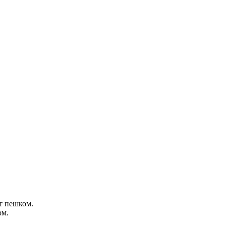
ут пешком.
ом.