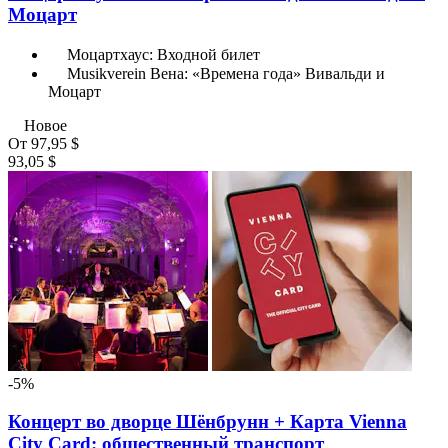
Моцарт
Моцартхаус: Входной билет
Musikverein Вена: «Времена года» Вивальди и
Моцарт
Новое
От
97,95 $
93,05 $
-5%
Концерт во дворце Шёнбрунн + Карта Vienna
City Card: общественный транспорт