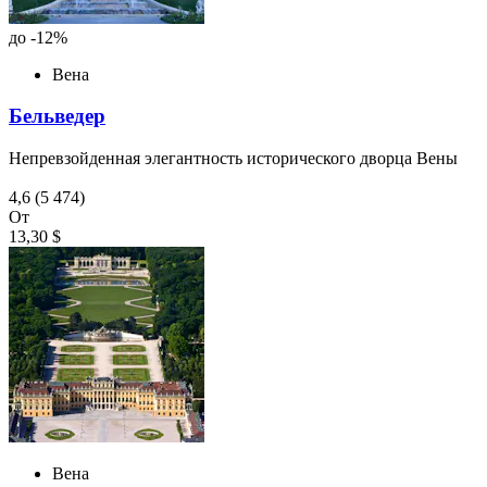
до -12%
Вена
Бельведер
Непревзойденная элегантность исторического дворца Вены
4,6
(5 474)
От
13,30 $
Вена