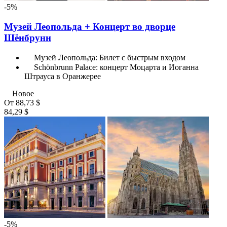
-5%
Музей Леопольда + Концерт во дворце
Шёнбрунн
Музей Леопольда: Билет с быстрым входом
Schönbrunn Palace: концерт Моцарта и Иоганна
Штрауса в Оранжерее
Новое
От
88,73 $
84,29 $
-5%