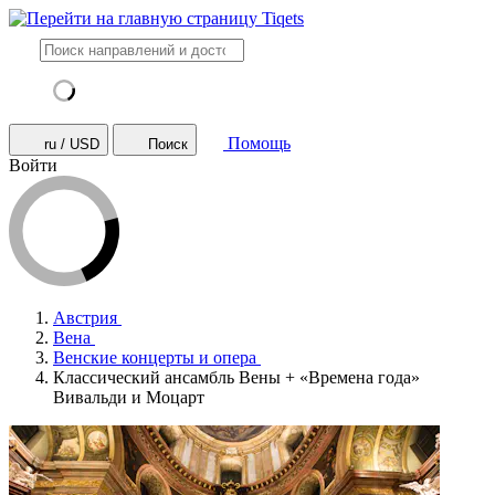
Помощь
ru / USD
Поиск
Войти
Австрия
Вена
Венские концерты и опера
Классический ансамбль Вены + «Времена года»
Вивальди и Моцарт