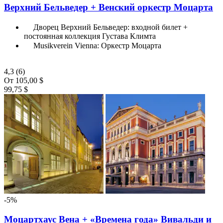
Верхний Бельведер + Венский оркестр Моцарта
Дворец Верхний Бельведер: входной билет +
постоянная коллекция Густава Климта
Musikverein Vienna: Оркестр Моцарта
4,3
(6)
От
105,00 $
99,75 $
-5%
Моцартхаус Вена + «Времена года» Вивальди и