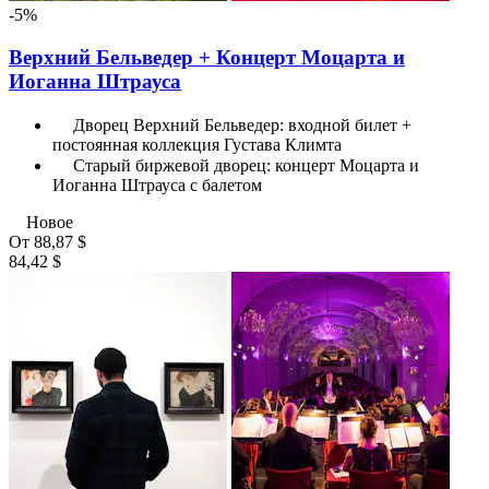
-5%
Верхний Бельведер + Концерт Моцарта и
Иоганна Штрауса
Дворец Верхний Бельведер: входной билет +
постоянная коллекция Густава Климта
Старый биржевой дворец: концерт Моцарта и
Иоганна Штрауса с балетом
Новое
От
88,87 $
84,42 $