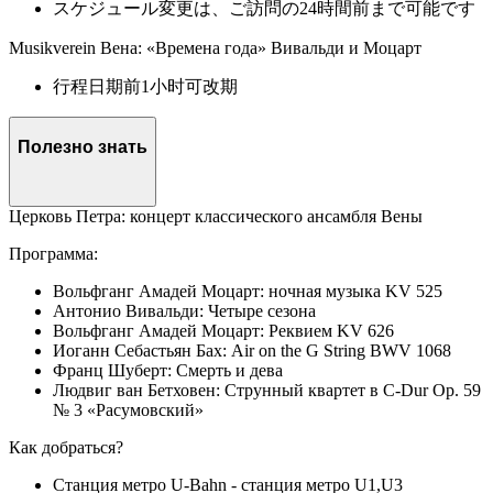
スケジュール変更は、ご訪問の24時間前まで可能です
Musikverein Вена: «Времена года» Вивальди и Моцарт
行程日期前1小时可改期
Полезно знать
Церковь Петра: концерт классического ансамбля Вены
Программа:
Вольфганг Амадей Моцарт: ночная музыка KV 525
Антонио Вивальди: Четыре сезона
Вольфганг Амадей Моцарт: Реквием KV 626
Иоганн Себастьян Бах: Air on the G String BWV 1068
Франц Шуберт: Смерть и дева
Людвиг ван Бетховен: Струнный квартет в C-Dur Op. 59
№ 3 «Расумовский»
Как добраться?
Станция метро U-Bahn - станция метро U1,U3