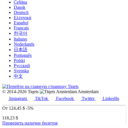
Čeština
Dansk
Deutsch
Ελληνικά
Español
Français
한국어
Italiano
Nederlands
日本語
Português
Polski
Русский
Svenska
中文
© 2014-2026 Tiqets
Amsterdam
Instagram
TikTok
Facebook
Twitter
LinkedIn
От
124,45 $
-5%
118,23 $
Проверить наличие билетов