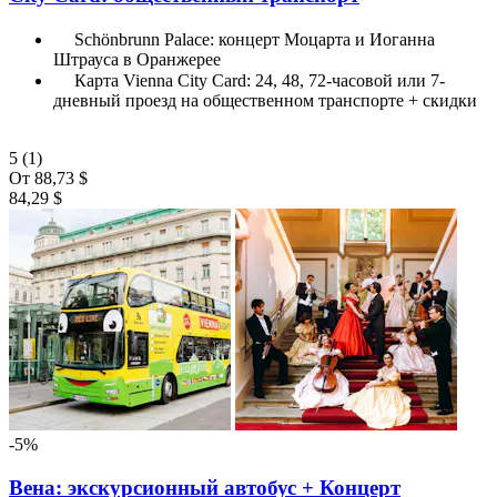
Schönbrunn Palace: концерт Моцарта и Иоганна
Штрауса в Оранжерее
Карта Vienna City Card: 24, 48, 72-часовой или 7-
дневный проезд на общественном транспорте + скидки
5
(1)
От
88,73 $
84,29 $
-5%
Вена: экскурсионный автобус + Концерт