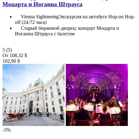
Моцарта и Иоганна Штрауса
Vienna SightseeingЭкскурсия на автобусе Hop-on Hop-
off (24-72 часа)
Старый биржевой дворец: концерт Моцарта и
Иоганна Штрауса с балетом
5
(5)
От
108,32 $
102,90 $
-5%