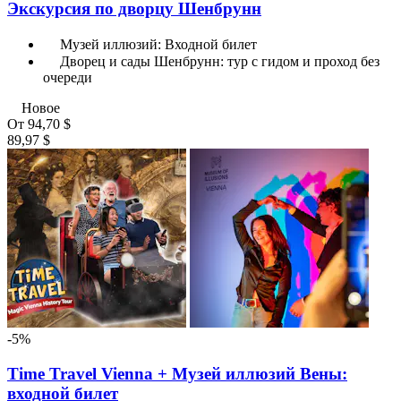
Экскурсия по дворцу Шенбрунн
Музей иллюзий: Входной билет
Дворец и сады Шенбрунн: тур с гидом и проход без
очереди
Новое
От
94,70 $
89,97 $
-5%
Time Travel Vienna + Музей иллюзий Вены:
входной билет