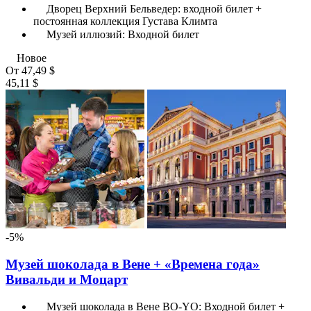
Дворец Верхний Бельведер: входной билет +
постоянная коллекция Густава Климта
Музей иллюзий: Входной билет
Новое
От
47,49 $
45,11 $
-5%
Музей шоколада в Вене + «Времена года»
Вивальди и Моцарт
Музей шоколада в Вене BO-YO: Входной билет +