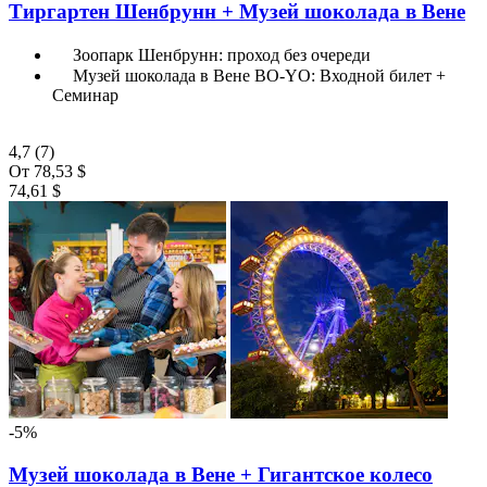
Тиргартен Шенбрунн + Музей шоколада в Вене
Зоопарк Шенбрунн: проход без очереди
Музей шоколада в Вене BO-YO: Входной билет +
Семинар
4,7
(7)
От
78,53 $
74,61 $
-5%
Музей шоколада в Вене + Гигантское колесо