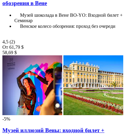
обозрения в Вене
Музей шоколада в Вене BO-YO: Входной билет +
Семинар
Венское колесо обозрения: проход без очереди
4,5
(2)
От
61,79 $
58,69 $
-5%
Музей иллюзий Вены: входной билет +