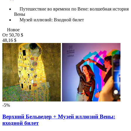
Путешествие во времени по Вене: волшебная история
Вены
Музей иллюзий: Входной билет
Новое
От
50,70 $
48,16 $
-5%
Верхний Бельведер + Музей иллюзий Вены:
входной билет