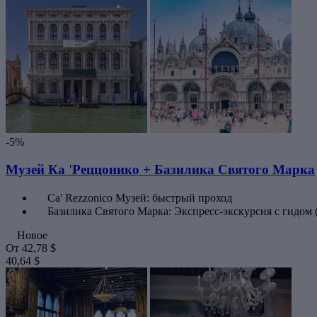
-5%
Музей Ка 'Реццонико + Базилика Святого Марка
Ca' Rezzonico Музей: быстрый проход
Базилика Святого Марка: Экспресс-экскурсия с гидом (
Новое
От
42,78 $
40,64 $