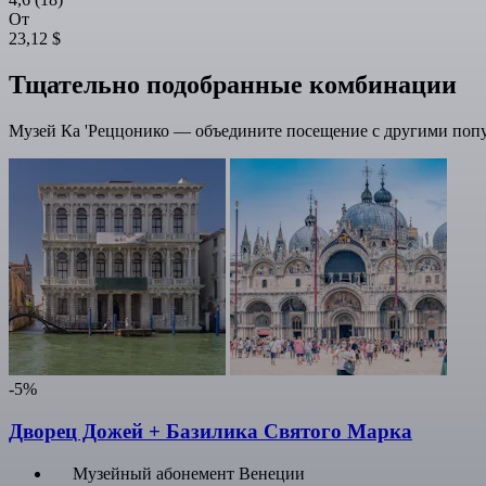
От
23,12 $
Тщательно подобранные комбинации
Музей Ка 'Реццонико — объедините посещение с другими попу
-5%
Дворец Дожей + Базилика Святого Марка
Музейный абонемент Венеции