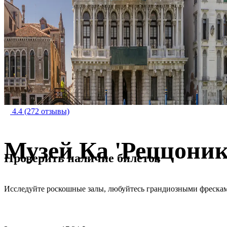
4.4
(272 отзывы)
Музей Ка 'Реццони
Проверить наличие билетов
Исследуйте роскошные залы, любуйтесь грандиозными фреска