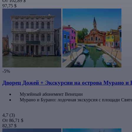
От
102,89 $
97,75 $
-5%
Дворец Дожей + Экскурсии на острова Мурано и
Музейный абонемент Венеции
Мурано и Бурано: лодочная экскурсия с площади Свят
4,7
(3)
От
86,71 $
82,37 $