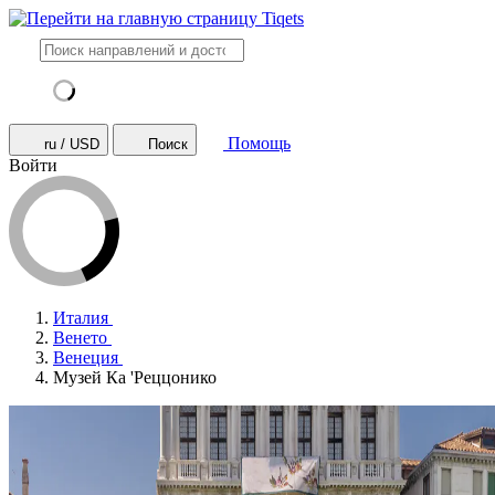
Помощь
ru / USD
Поиск
Войти
Италия
Венето
Венеция
Музей Ка 'Реццонико