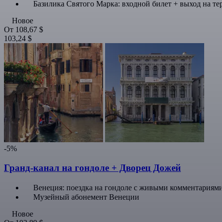
Базилика Святого Марка: входной билет + выход на те
Новое
От
108,67 $
103,24 $
-5%
Гранд-канал на гондоле + Дворец Дожей
Венеция: поездка на гондоле с живыми комментариям
Музейный абонемент Венеции
Новое