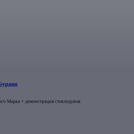
 Бурано
ого Марка + демонстрация стеклодувов