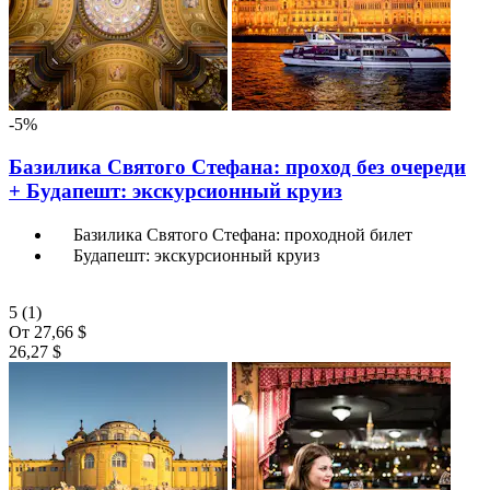
-5%
Базилика Святого Стефана: проход без очереди
+ Будапешт: экскурсионный круиз
Базилика Святого Стефана: проходной билет
Будапешт: экскурсионный круиз
5
(1)
От
27,66 $
26,27 $