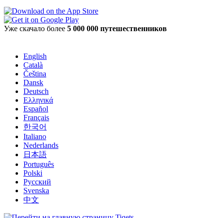
Уже скачало более
5 000 000 путешественников
English
Català
Čeština
Dansk
Deutsch
Ελληνικά
Español
Français
한국어
Italiano
Nederlands
日本語
Português
Polski
Русский
Svenska
中文