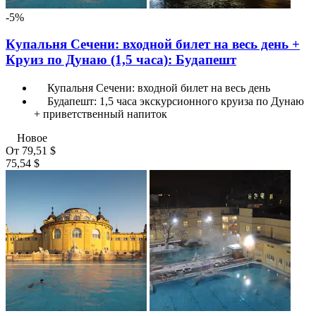
-5%
Купальня Сечени: входной билет на весь день +
Круиз по Дунаю (1,5 часа): Будапешт
Купальня Сечени: входной билет на весь день
Будапешт: 1,5 часа экскурсионного круиза по Дунаю
+ приветственный напиток
Новое
От
79,51 $
75,54 $