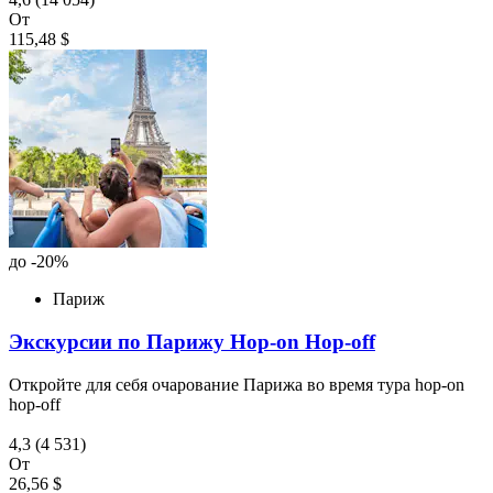
От
115,48 $
до -20%
Париж
Экскурсии по Парижу Hop-on Hop-off
Откройте для себя очарование Парижа во время тура hop-on
hop-off
4,3
(4 531)
От
26,56 $