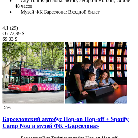
City Tour Барселона: автобус Hop-on Hop-off, 24 или
48 часов
Музей ФК Барселона: Входной билет
4,1
(29)
От
72,99 $
69,33 $
-5%
Барселонский автобус Hop-on Hop-off + Spotify
Camp Nou и музей ФК «Барселона»