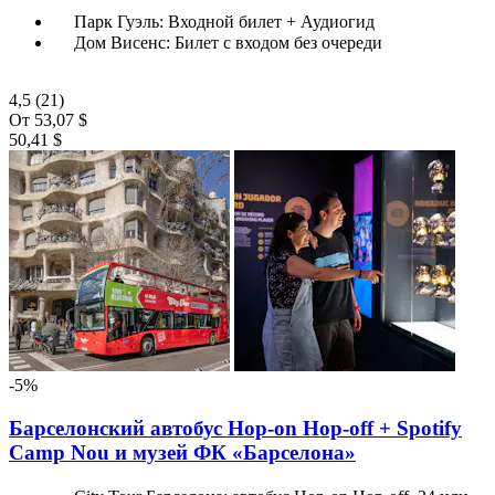
Парк Гуэль: Входной билет + Аудиогид
Дом Висенс: Билет с входом без очереди
4,5
(21)
От
53,07 $
50,41 $
-5%
Барселонский автобус Hop-on Hop-off + Spotify
Camp Nou и музей ФК «Барселона»