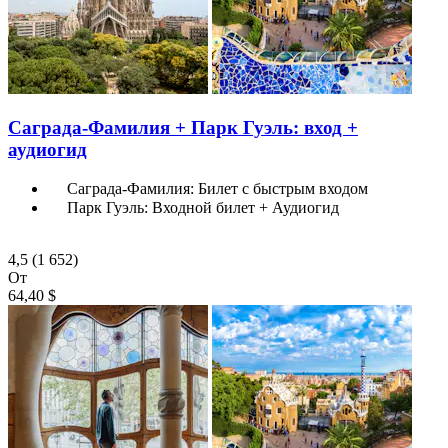
Саграда-Фамилия + Парк Гуэль: вход +
аудиогид
Саграда-Фамилия: Билет с быстрым входом
Парк Гуэль: Входной билет + Аудиогид
4,5
(1 652)
От
64,40 $