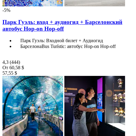
-5%
Парк Гуэль: вход + аудиогид + Барселонский
автобус Hop-on Hop-off
Парк Гуэль: Входной билет + Аудиогид
БарселонаBus Turístic: автобус Hop-on Hop-off
4,3
(444)
От
60,58 $
57,55 $