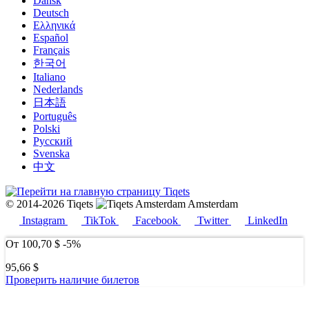
Dansk
Deutsch
Ελληνικά
Español
Français
한국어
Italiano
Nederlands
日本語
Português
Polski
Русский
Svenska
中文
© 2014-2026 Tiqets
Amsterdam
Instagram
TikTok
Facebook
Twitter
LinkedIn
От
100,70 $
-5%
95,66 $
Проверить наличие билетов