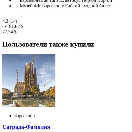
БарселонаBus Turístic: автобус Hop-on Hop-off
Музей ФК Барселона: Гибкий входной билет
4,3
(14)
От
81,62 $
77,54 $
Пользователи также купили
Барселона
Саграда-Фамилия