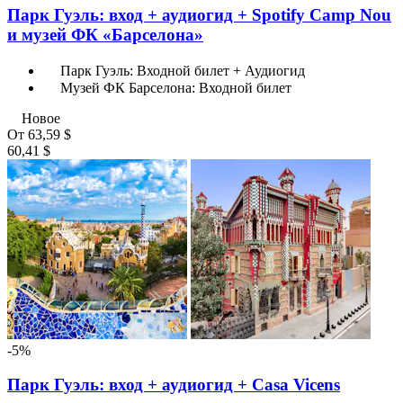
Парк Гуэль: вход + аудиогид + Spotify Camp Nou
и музей ФК «Барселона»
Парк Гуэль: Входной билет + Аудиогид
Музей ФК Барселона: Входной билет
Новое
От
63,59 $
60,41 $
-5%
Парк Гуэль: вход + аудиогид + Casa Vicens