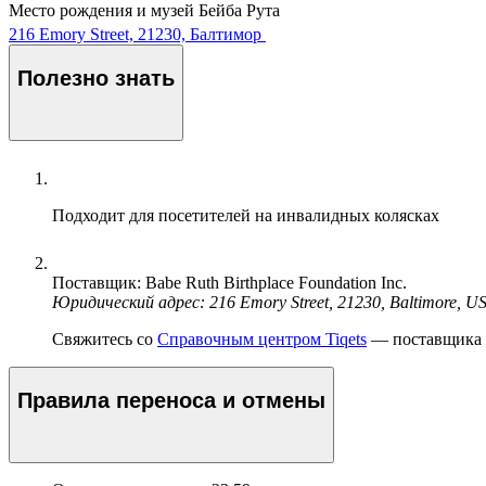
Место рождения и музей Бейба Рута
216 Emory Street, 21230, Балтимор
Полезно знать
Подходит для посетителей на инвалидных колясках
Поставщик: Babe Ruth Birthplace Foundation Inc.
Юридический адрес: 216 Emory Street, 21230, Baltimore, U
Свяжитесь со
Справочным центром Tiqets
— поставщика э
Правила переноса и отмены