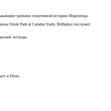
атывающие хроники спортивной истории Мэриленда.
на Oriole Park at Camden Yards, Birthplace послужит
анской легенды.
атт и Пенн.