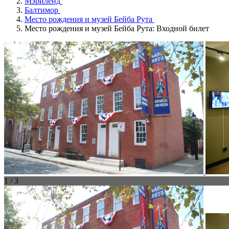
Мэриленд
Балтимор
Место рождения и музей Бейба Рута
Место рождения и музей Бейба Рута: Входной билет
1 / 3