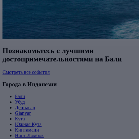
Познакомьтесь с лучшими
достопримечательностями на Бали
Смотреть все события
Города в Индонезии
Бали
Убуд
Денпасар
Gianyar
Кута
Южная Кута
Кинтамани
Норт-Ломбок