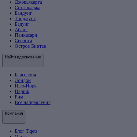
Джокьякарта
Сингараджа
Бандунг
Танджунг
Бадунг
Абанг
Панкасари
Серонга
Остров Бинтан
Найти вдохновение
Барселона
Лондон
Нью-Йорк
Париж
Рим
Все направления
Компания
Блог Tiqets
О нас