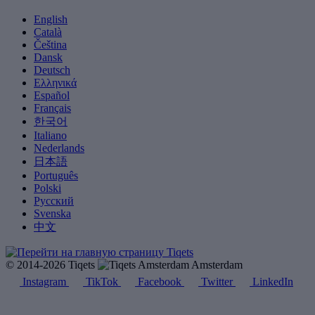
English
Català
Čeština
Dansk
Deutsch
Ελληνικά
Español
Français
한국어
Italiano
Nederlands
日本語
Português
Polski
Русский
Svenska
中文
© 2014-2026 Tiqets
Amsterdam
Instagram
TikTok
Facebook
Twitter
LinkedIn