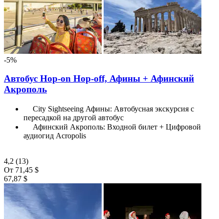
-5%
Автобус Hop-on Hop-off, Афины + Афинский
Акрополь
City Sightseeing Афины: Автобусная экскурсия с
пересадкой на другой автобус
Афинский Акрополь: Входной билет + Цифровой
аудиогид Acropolis
4,2
(13)
От
71,45 $
67,87 $