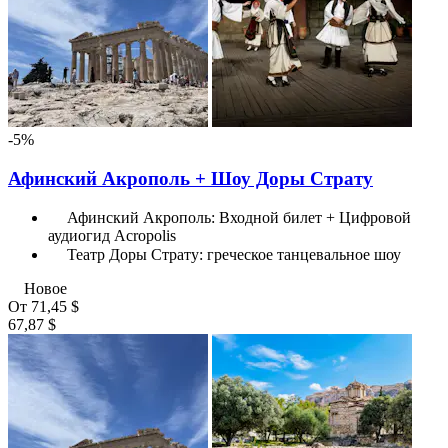
-5%
Афинский Акрополь + Шоу Доры Страту
Афинский Акрополь: Входной билет + Цифровой
аудиогид Acropolis
Театр Доры Страту: греческое танцевальное шоу
Новое
От
71,45 $
67,87 $