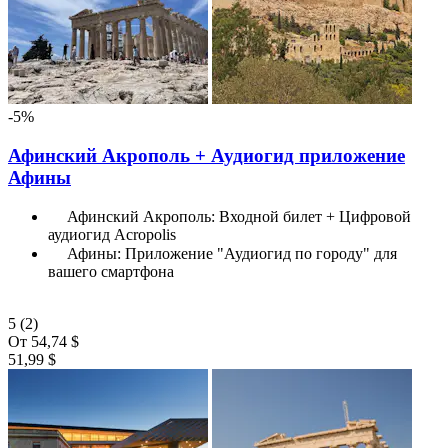
-5%
Афинский Акрополь + Аудиогид приложение
Афины
Афинский Акрополь: Входной билет + Цифровой
аудиогид Acropolis
Афины: Приложение "Аудиогид по городу" для
вашего смартфона
5
(2)
От
54,74 $
51,99 $