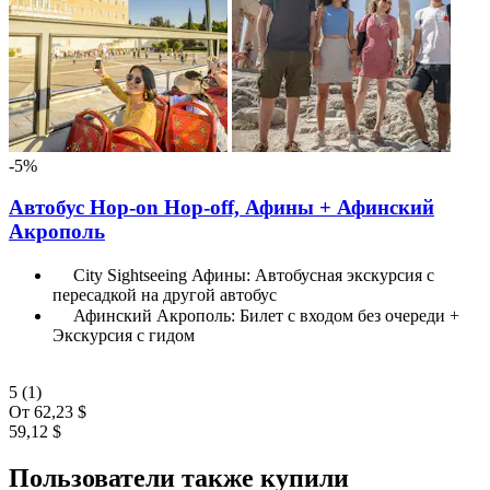
-5%
Автобус Hop-on Hop-off, Афины + Афинский
Акрополь
City Sightseeing Афины: Автобусная экскурсия с
пересадкой на другой автобус
Афинский Акрополь: Билет с входом без очереди +
Экскурсия с гидом
5
(1)
От
62,23 $
59,12 $
Пользователи также купили