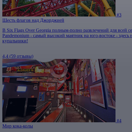
#3
Шесть флагов над Джорджией
В Six Flags Over Georgia полным-полно развлечений для всей 
Pandemonium - самый высокий маятник на юго-востоке - здесь н
купальники!
4,4
(59 отзывы)
#4
Мир кока-колы