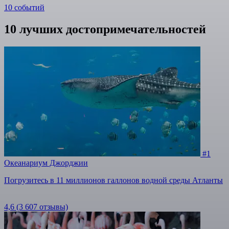
10 событий
10 лучших достопримечательностей
#1
Океанариум Джорджии
Погрузитесь в 11 миллионов галлонов водной среды Атланты
4,6
(3 607 отзывы)