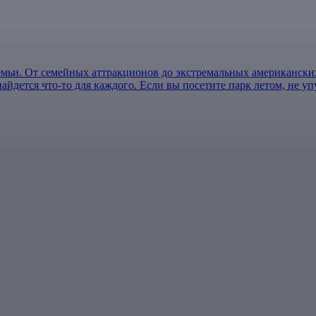
семьи. От семейных аттракционов до экстремальных американски
айдется что-то для каждого. Если вы посетите парк летом, не у