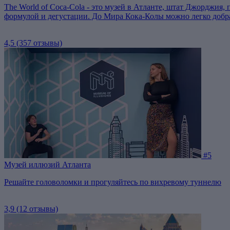
The World of Coca-Cola - это музей в Атланте, штат Джорджия
формулой и дегустации. До Мира Кока-Колы можно легко добр
4,5
(357 отзывы)
#5
Музей иллюзий Атланта
Решайте головоломки и прогуляйтесь по вихревому туннелю
3,9
(12 отзывы)