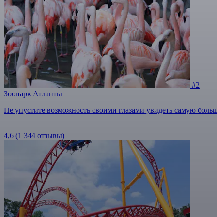
#2
Зоопарк Атланты
Не упустите возможность своими глазами увидеть самую боль
4,6
(1 344 отзывы)