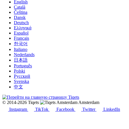
English
Català
Čeština
Dansk
Deutsch
Ελληνικά
Español
Français
한국어
Italiano
Nederlands
日本語
Português
Polski
Русский
Svenska
中文
© 2014-2026 Tiqets
Amsterdam
Instagram
TikTok
Facebook
Twitter
LinkedIn