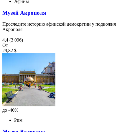
Афины
Музей Акрополя
Проследите историю афинской демократии у подножия
Акрополя
4,4
(3 096)
От
29,82 $
до -46%
Рим
Музеи Ватикана