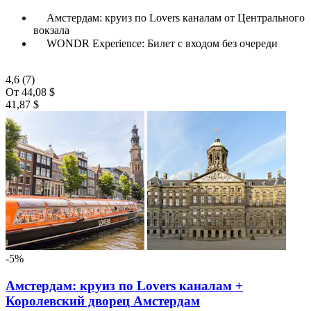
Амстердам: круиз по Lovers каналам от Центрального
вокзала
WONDR Experience: Билет с входом без очереди
4,6
(7)
От
44,08 $
41,87 $
-5%
Амстердам: круиз по Lovers каналам +
Королевский дворец Амстердам