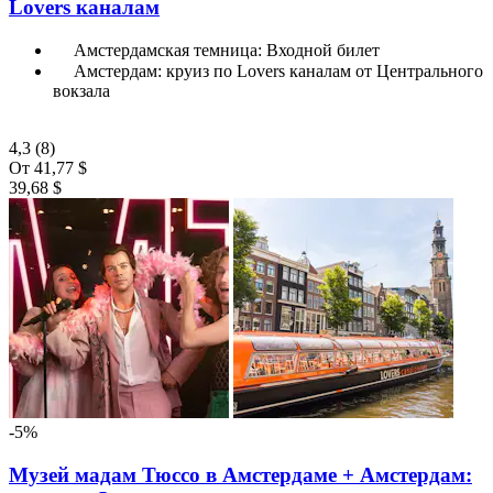
Lovers каналам
Амстердамская темница: Входной билет
Амстердам: круиз по Lovers каналам от Центрального
вокзала
4,3
(8)
От
41,77 $
39,68 $
-5%
Музей мадам Тюссо в Амстердаме + Амстердам: