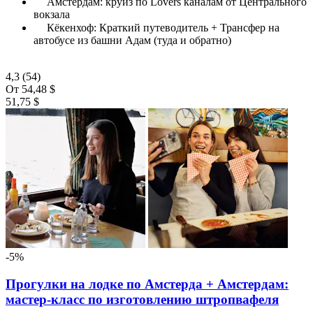
Амстердам: круиз по Lovers каналам от Центрального
вокзала
Кёкенхоф: Краткий путеводитель + Трансфер на
автобусе из башни Адам (туда и обратно)
4,3
(54)
От
54,48 $
51,75 $
-5%
Прогулки на лодке по Амстерда + Амстердам:
мастер-класс по изготовлению штропвафеля