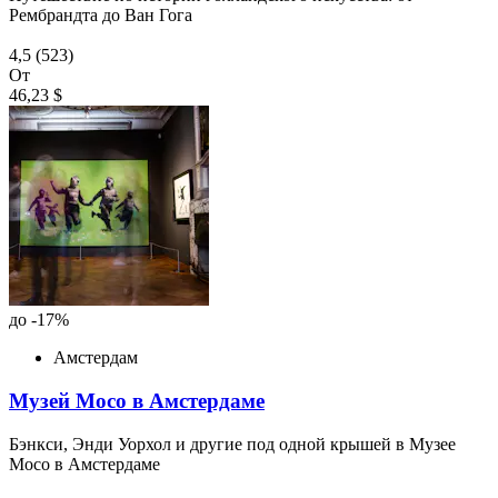
Рембрандта до Ван Гога
4,5
(523)
От
46,23 $
до -17%
Амстердам
Музей Moco в Амстердаме
Бэнкси, Энди Уорхол и другие под одной крышей в Музее
Moco в Амстердаме