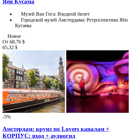
Яёй Кусама
Музей Ван Гога: Входной билет
Городской музей Амстердама: Ретроспектива Яёи
Кусамы
Новое
От
68,76 $
65,32 $
-5%
Амстердам: круиз по Lovers каналам +
КОРПУС: вход + аудиогид