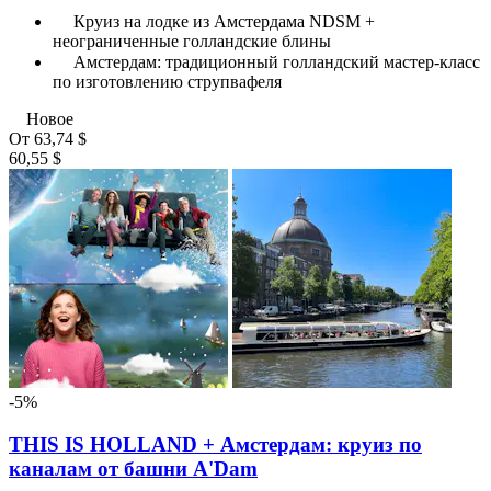
Круиз на лодке из Амстердама NDSM +
неограниченные голландские блины
Амстердам: традиционный голландский мастер-класс
по изготовлению струпвафеля
Новое
От
63,74 $
60,55 $
-5%
THIS IS HOLLAND + Амстердам: круиз по
каналам от башни A'Dam