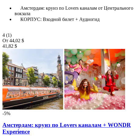
Амстердам: круиз по Lovers каналам от Центрального
вокзала
КОРПУС: Входной билет + Аудиогид
4
(1)
От
44,02 $
41,82 $
-5%
Амстердам: круиз по Lovers каналам + WONDR
Experience