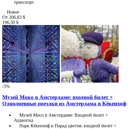
транспорт
Новое
От
206,83 $
196,50 $
-5%
Музей Моко в Амстердаме: входной билет +
Однодневные поездки из Амстердама в Кёкенхоф
Музей Moco в Амстердаме: Входной билет +
Аудиогид
Парк Кёкенхоф и Парад цветов: входной билет +