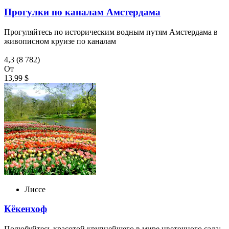
Прогулки по каналам Амстердама
Прогуляйтесь по историческим водным путям Амстердама в
живописном круизе по каналам
4,3
(8 782)
От
13,99 $
Лиссе
Кёкенхоф
Полюбуйтесь красотой крупнейшего в мире цветочного сада;