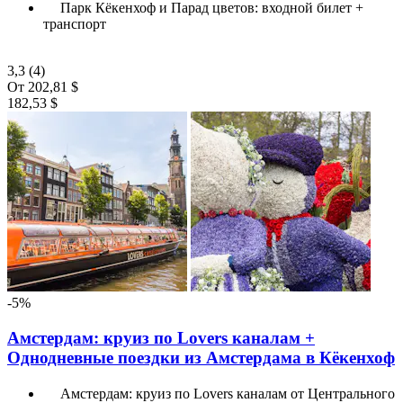
Парк Кёкенхоф и Парад цветов: входной билет +
транспорт
3,3
(4)
От
202,81 $
182,53 $
-5%
Амстердам: круиз по Lovers каналам +
Однодневные поездки из Амстердама в Кёкенхоф
Амстердам: круиз по Lovers каналам от Центрального