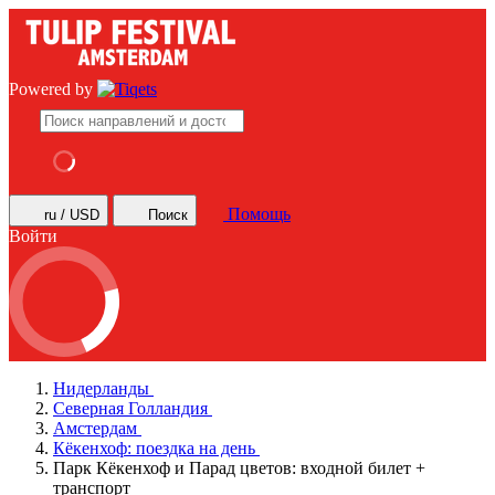
Powered by
Помощь
ru / USD
Поиск
Войти
Нидерланды
Северная Голландия
Амстердам
Кёкенхоф: поездка на день
Парк Кёкенхоф и Парад цветов: входной билет +
транспорт