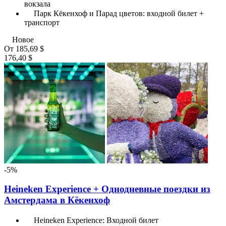
вокзала
Парк Кёкенхоф и Парад цветов: входной билет +
транспорт
Новое
От
185,69 $
176,40 $
-5%
Heineken Experience + Однодневные поездки из
Амстердама в Кёкенхоф
Heineken Experience: Входной билет