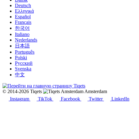
Deutsch
Ελληνικά
Español
Français
한국어
Italiano
Nederlands
日本語
Português
Polski
Русский
Svenska
中文
© 2014-2026 Tiqets
Amsterdam
Instagram
TikTok
Facebook
Twitter
LinkedIn