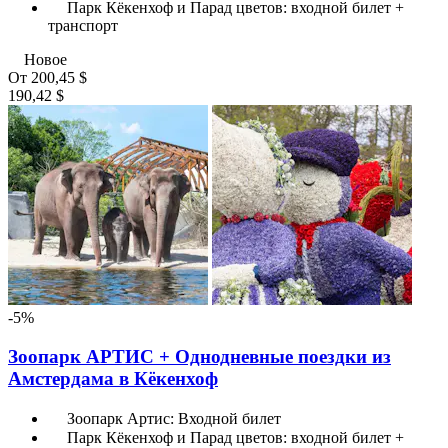
Парк Кёкенхоф и Парад цветов: входной билет +
транспорт
Новое
От
200,45 $
190,42 $
-5%
Зоопарк АРТИС + Однодневные поездки из
Амстердама в Кёкенхоф
Зоопарк Артис: Входной билет
Парк Кёкенхоф и Парад цветов: входной билет +