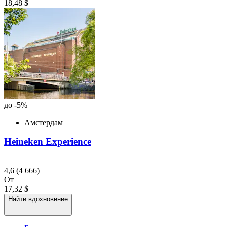
18,48 $
до -5%
Амстердам
Heineken Experience
4,6
(4 666)
От
17,32 $
Найти вдохновение