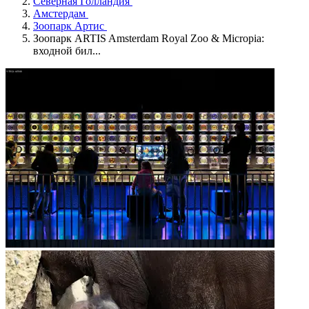
Северная Голландия
Амстердам
Зоопарк Артис
Зоопарк ARTIS Amsterdam Royal Zoo & Micropia:
входной бил...