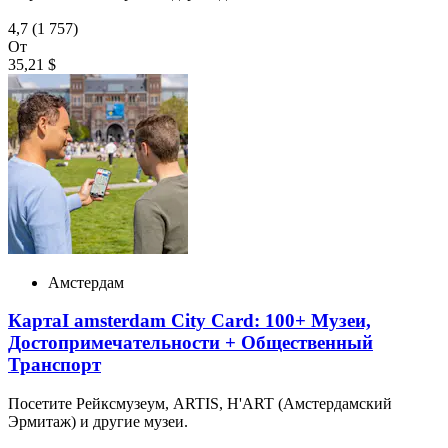
4,7
(1 757)
От
35,21 $
Амстердам
КартаI amsterdam City Card: 100+ Музеи,
Достопримечательности + Общественный
Транспорт
Посетите Рейксмузеум, ARTIS, H'ART (Амстердамский
Эрмитаж) и другие музеи.