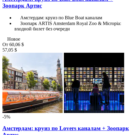
Зоопарк Артис
Амстердам: круиз по Blue Boat каналам
Зоопарк ARTIS Amsterdam Royal Zoo & Micropia:
входной билет без очереди
Новое
От
60,06 $
57,05 $
-5%
Амстердам: круиз по Lovers каналам + Зоопарк
Артис