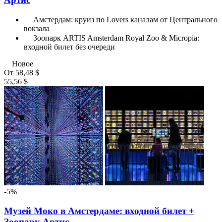
Амстердам: круиз по Lovers каналам от Центрального
вокзала
Зоопарк ARTIS Amsterdam Royal Zoo & Micropia:
входной билет без очереди
Новое
От
58,48 $
55,56 $
-5%
Музей Моко в Амстердаме: входной билет +
Зоопарк Артис