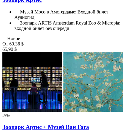
Музей Moco в Амстердаме: Входной билет +
Аудиогид
Зоопарк ARTIS Amsterdam Royal Zoo & Micropia:
входной билет без очереди
Новое
От
69,36 $
65,90 $
-5%
Зоопарк Артис + Музей Ван Гога