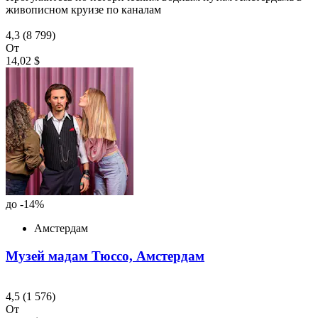
живописном круизе по каналам
4,3
(8 799)
От
14,02 $
до -14%
Амстердам
Музей мадам Тюссо, Амстердам
4,5
(1 576)
От