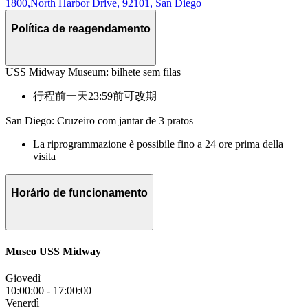
1800,North Harbor Drive, 92101, San Diego
Política de reagendamento
USS Midway Museum: bilhete sem filas
行程前一天23:59前可改期
San Diego: Cruzeiro com jantar de 3 pratos
La riprogrammazione è possibile fino a 24 ore prima della
visita
Horário de funcionamento
Museo USS Midway
Giovedì
10:00:00
-
17:00:00
Venerdì