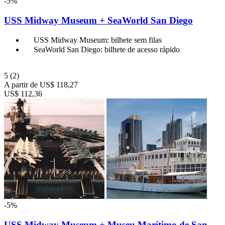
-5%
USS Midway Museum + SeaWorld San Diego
USS Midway Museum: bilhete sem filas
SeaWorld San Diego: bilhete de acesso rápido
5
(2)
A partir de
US$ 118,27
US$ 112,36
-5%
USS Midway Museum + Museu Marítimo de San