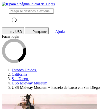
Ajuda
pt / USD
Pesquisar
Fazer login
Estados Unidos
Califórnia
San Diego
USS Midway Museum
USS Midway Museum + Passeio de barco em San Diego