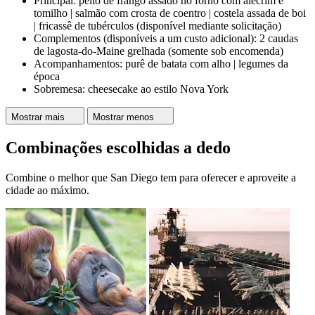
Principal: peito de frango assado no forno com alecrim e
tomilho | salmão com crosta de coentro | costela assada de boi
| fricassê de tubérculos (disponível mediante solicitação)
Complementos (disponíveis a um custo adicional): 2 caudas
de lagosta-do-Maine grelhada (somente sob encomenda)
Acompanhamentos: purê de batata com alho | legumes da
época
Sobremesa: cheesecake ao estilo Nova York
Mostrar mais
Mostrar menos
Combinações escolhidas a dedo
Combine o melhor que San Diego tem para oferecer e aproveite a
cidade ao máximo.