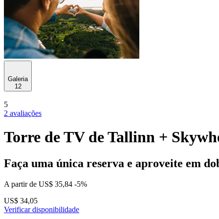
Galeria
12
5
2 avaliações
Torre de TV de Tallinn + Skywhe
Faça uma única reserva e aproveite em do
A partir de
US$ 35,84
-5%
US$ 34,05
Verificar disponibilidade