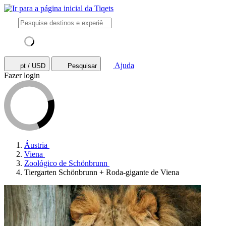
Ajuda
pt / USD
Pesquisar
Fazer login
Áustria
Viena
Zoológico de Schönbrunn
Tiergarten Schönbrunn + Roda-gigante de Viena