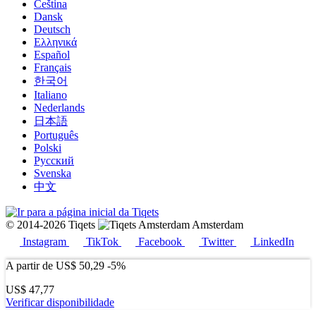
Čeština
Dansk
Deutsch
Ελληνικά
Español
Français
한국어
Italiano
Nederlands
日本語
Português
Polski
Русский
Svenska
中文
© 2014-2026 Tiqets
Amsterdam
Instagram
TikTok
Facebook
Twitter
LinkedIn
A partir de
US$ 50,29
-5%
US$ 47,77
Verificar disponibilidade