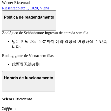
Wiener Riesenrad
Riesenradplatz 1, 1020, Viena
Política de reagendamento
Zoológico de Schönbrunn: Ingresso de entrada sem fila
방문 전날 23시 59분까지 예약 일정을 변경하실 수 있습
니다.
Roda-gigante de Viena: sem filas
此票券无法改期
Horário de funcionamento
Wiener Riesenrad
Σάββατο