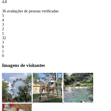
4,8
36 avaliações de pessoas verificadas
5
4
3
2
1
32
3
0
1
0
Imagens de visitantes