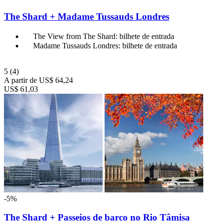
The Shard + Madame Tussauds Londres
The View from The Shard: bilhete de entrada
Madame Tussauds Londres: bilhete de entrada
5
(4)
A partir de
US$ 64,24
US$ 61,03
-5%
The Shard + Passeios de barco no Rio Tâmisa