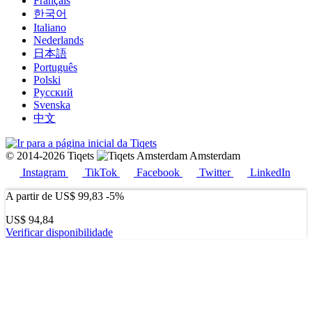
Français
한국어
Italiano
Nederlands
日本語
Português
Polski
Русский
Svenska
中文
© 2014-2026 Tiqets
Amsterdam
Instagram
TikTok
Facebook
Twitter
LinkedIn
A partir de
US$ 99,83
-5%
US$ 94,84
Verificar disponibilidade