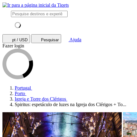
Ajuda
pt / USD
Pesquisar
Fazer login
Portugal
Porto
Igreja e Torre dos Clérigos
Spiritus: espetáculo de luzes na Igreja dos Clérigos + To...