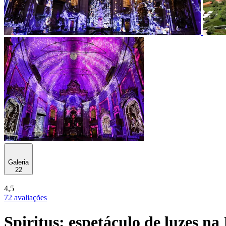
Galeria
22
4,5
72 avaliações
Spiritus: espetáculo de luzes na