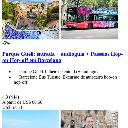
-5%
Parque Güell: entrada + audioguia + Passeios Hop-
on Hop-off em Barcelona
Parque Güell: bilhete de entrada + audioguia
Barcelona Bus Turístic: Excursão de autocarro hop-on
hop-off
4,3
(444)
A partir de
US$ 60,56
US$ 57,53