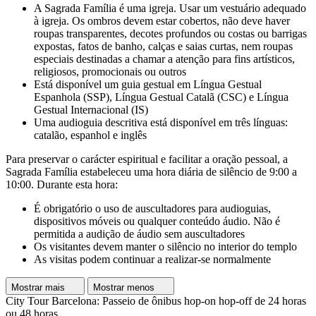
A Sagrada Família é uma igreja. Usar um vestuário adequado
à igreja. Os ombros devem estar cobertos, não deve haver
roupas transparentes, decotes profundos ou costas ou barrigas
expostas, fatos de banho, calças e saias curtas, nem roupas
especiais destinadas a chamar a atenção para fins artísticos,
religiosos, promocionais ou outros
Está disponível um guia gestual em Língua Gestual
Espanhola (SSP), Língua Gestual Catalã (CSC) e Língua
Gestual Internacional (IS)
Uma audioguia descritiva está disponível em três línguas:
catalão, espanhol e inglês
Para preservar o carácter espiritual e facilitar a oração pessoal, a
Sagrada Família estabeleceu uma hora diária de silêncio de 9:00 a
10:00. Durante esta hora:
É obrigatório o uso de auscultadores para audioguias,
dispositivos móveis ou qualquer conteúdo áudio. Não é
permitida a audição de áudio sem auscultadores
Os visitantes devem manter o silêncio no interior do templo
As visitas podem continuar a realizar-se normalmente
Mostrar mais
Mostrar menos
City Tour Barcelona: Passeio de ônibus hop-on hop-off de 24 horas
ou 48 horas