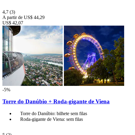
4,7
(3)
A partir de
US$ 44,29
US$ 42,07
-5%
Torre do Danúbio + Roda-gigante de Viena
Torre do Danúbio: bilhete sem filas
Roda-gigante de Viena: sem filas
5
(2)