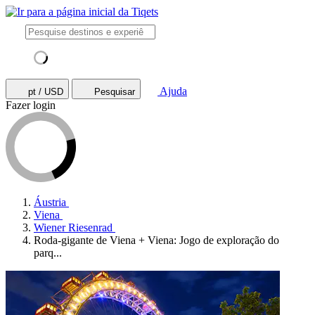
Ajuda
pt / USD
Pesquisar
Fazer login
Áustria
Viena
Wiener Riesenrad
Roda-gigante de Viena + Viena: Jogo de exploração do
parq...