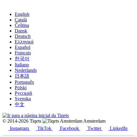
English
Català
Čeština
Dansk
Deutsch
Ελληνικά
Español
Français
한국어
Italiano
Nederlands
日本語
Português
Polski
Русский
Svenska
中文
© 2014-2026 Tiqets
Amsterdam
Instagram
TikTok
Facebook
Twitter
LinkedIn