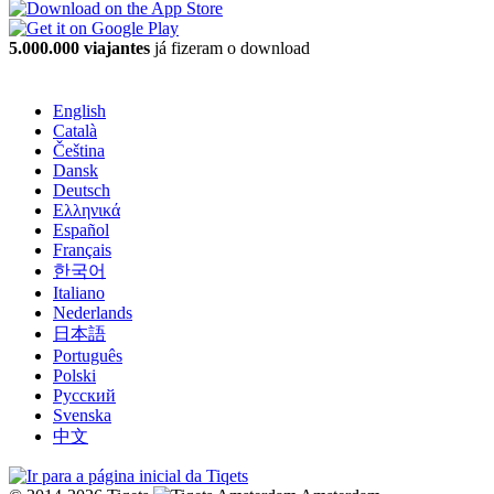
5.000.000 viajantes
já fizeram o download
English
Català
Čeština
Dansk
Deutsch
Ελληνικά
Español
Français
한국어
Italiano
Nederlands
日本語
Português
Polski
Русский
Svenska
中文