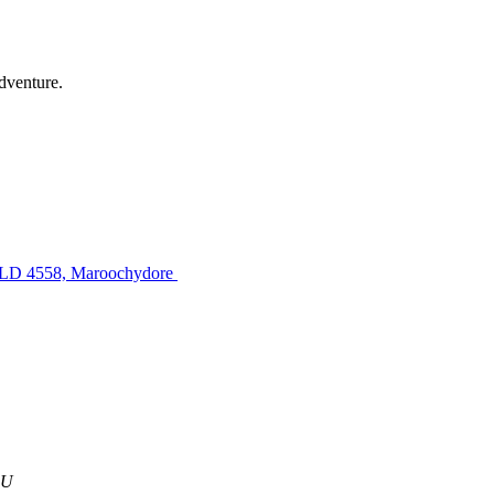
dventure.
 QLD 4558, Maroochydore
AU