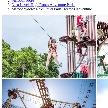
Maroochydore
Next Level: High Ropes Adventure Park
Maroochydore: Next Level Park Treetops Adventure