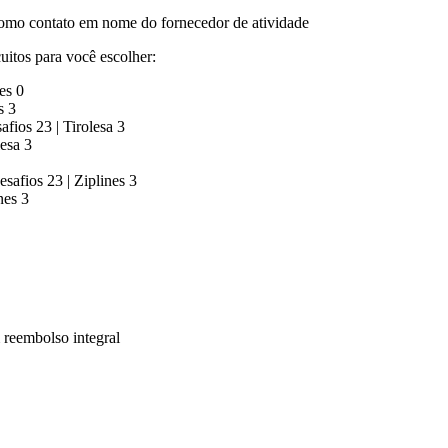
omo contato em nome do fornecedor de atividade
uitos para você escolher:
es 0
s 3
fios 23 | Tirolesa 3
esa 3
safios 23 | Ziplines 3
nes 3
m reembolso integral