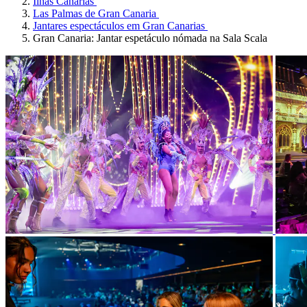
Ilhas Canárias
Las Palmas de Gran Canaria
Jantares espectáculos em Gran Canarias
Gran Canaria: Jantar espetáculo nómada na Sala Scala