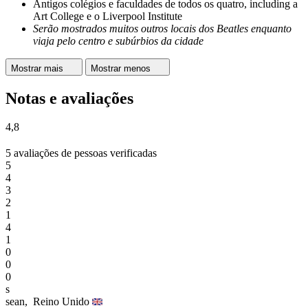
Antigos colégios e faculdades de todos os quatro, including a
Art College e o Liverpool Institute
Serão mostrados muitos outros locais dos Beatles enquanto
viaja pelo centro e subúrbios da cidade
Mostrar mais
Mostrar menos
Notas e avaliações
4,8
5 avaliações de pessoas verificadas
5
4
3
2
1
4
1
0
0
0
s
sean,
Reino Unido