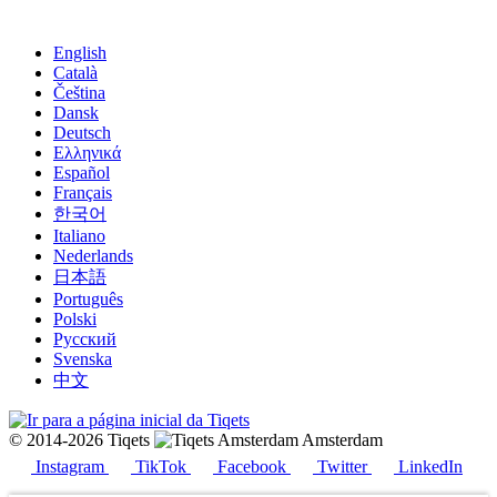
English
Català
Čeština
Dansk
Deutsch
Ελληνικά
Español
Français
한국어
Italiano
Nederlands
日本語
Português
Polski
Русский
Svenska
中文
© 2014-2026 Tiqets
Amsterdam
Instagram
TikTok
Facebook
Twitter
LinkedIn