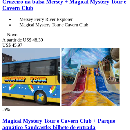
Cruzeiro na balsa Mersey + Magical Mystery Tour e
Cavern Club
Mersey Ferry River Explorer
Magical Mystery Tour e Cavern Club
Novo
A partir de
US$ 48,39
US$ 45,97
-5%
Magical Mystery Tour e Cavern Club + Parque
aquático Sandcastle: bilhete de entrada