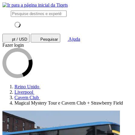
Ajuda
pt / USD
Pesquisar
Fazer login
Reino Unido
Liverpool
Cavern Club
Magical Mystery Tour e Cavern Club + Strawberry Field