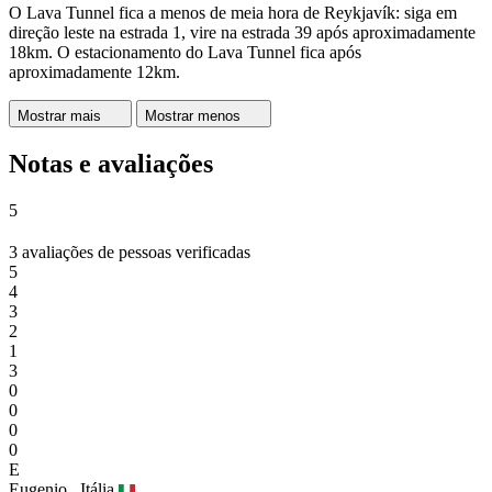
O Lava Tunnel fica a menos de meia hora de Reykjavík: siga em
direção leste na estrada 1, vire na estrada 39 após aproximadamente
18km. O estacionamento do Lava Tunnel fica após
aproximadamente 12km.
Mostrar mais
Mostrar menos
Notas e avaliações
5
3 avaliações de pessoas verificadas
5
4
3
2
1
3
0
0
0
0
E
Eugenio,
Itália