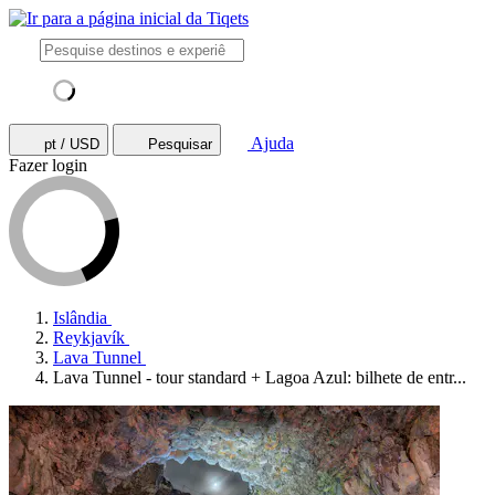
Ajuda
pt / USD
Pesquisar
Fazer login
Islândia
Reykjavík
Lava Tunnel
Lava Tunnel - tour standard + Lagoa Azul: bilhete de entr...