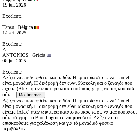
19 jul. 2026
Excelente
T
Tansu,
Bélgica
14 set. 2025
Excelente
A
ANTONIOS,
Grécia
08 jul. 2025
Excelente
Αξίζει να επισκεφθείτε και τα δύο. Η εμπειρία στο Lava Tunnel
είναι μοναδική. Η διαδρομή δεν είναι δύσκολη και ο ξεναγός που
είχαμε (Alex) ήταν ιδιαίτερα κατατοπιστικός χωρίς να μας κουράσει
ούτε...
Mostrar mais
Αξίζει να επισκεφθείτε και τα δύο. Η εμπειρία στο Lava Tunnel
είναι μοναδική. Η διαδρομή δεν είναι δύσκολη και ο ξεναγός που
είχαμε (Alex) ήταν ιδιαίτερα κατατοπιστικός χωρίς να μας κουράσει
ούτε στιγμή. Το Blue Lagoon είναι μοναδικό. Αξίζει να το
επισκεφθείτε για χαλάρωση και για τό μοναδικό φυσικό
περιβάλλον.