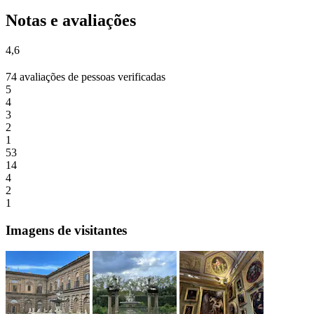
Notas e avaliações
4,6
74 avaliações de pessoas verificadas
5
4
3
2
1
53
14
4
2
1
Imagens de visitantes