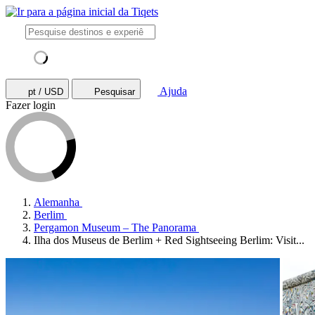
Ajuda
pt / USD
Pesquisar
Fazer login
Alemanha
Berlim
Pergamon Museum – The Panorama
Ilha dos Museus de Berlim + Red Sightseeing Berlim: Visit...