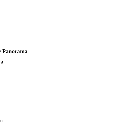
 O Panorama
o!
ro