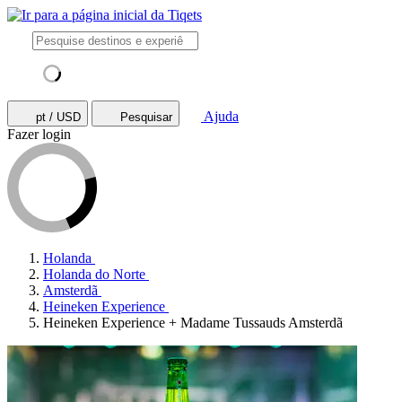
Ajuda
pt / USD
Pesquisar
Fazer login
Holanda
Holanda do Norte
Amsterdã
Heineken Experience
Heineken Experience + Madame Tussauds Amsterdã