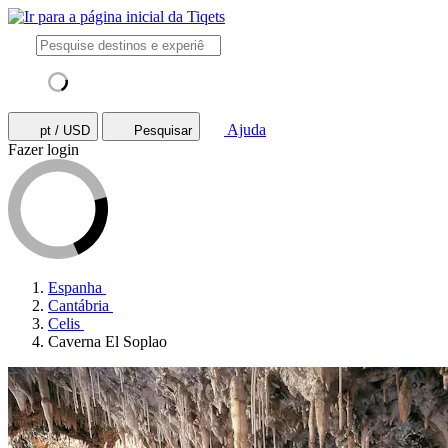
Ajuda
pt / USD
Pesquisar
Fazer login
Espanha
Cantábria
Celis
Caverna El Soplao