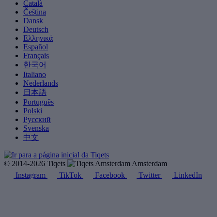
Català
Čeština
Dansk
Deutsch
Ελληνικά
Español
Français
한국어
Italiano
Nederlands
日本語
Português
Polski
Русский
Svenska
中文
© 2014-2026 Tiqets
Amsterdam
Instagram
TikTok
Facebook
Twitter
LinkedIn