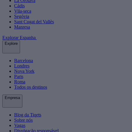
La Orotava
Cádis
Vila-seca
Segóvia
Sant Cugat del Vallès
Manresa
Explorar Espanha
Explore
Barcelona
Londres
Nova York
Paris
Roma
Todos os destinos
Empresa
Blog da Tiqets
Sobre nós
Vagas
Divulgação responsável