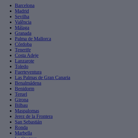
Barcelona
Madrid
Sevilha
Valência
Málaga
Granada
Palma de Mallorca
Córdoba
Tenerife
Costa Adeje
Lanzarote
Toledo
Fuerteventura
Las Palmas de Gran Canaria
Benalmádena
Benidorm
Teruel
Girona
Bilbau
Maspalomas
Jerez de la Frontera
San Sebastián
Ronda
Marbella