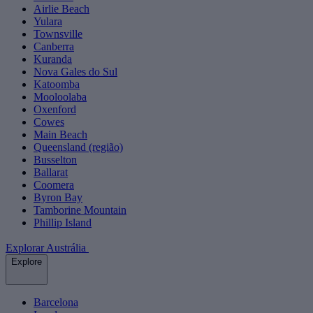
Airlie Beach
Yulara
Townsville
Canberra
Kuranda
Nova Gales do Sul
Katoomba
Mooloolaba
Oxenford
Cowes
Main Beach
Queensland (região)
Busselton
Ballarat
Coomera
Byron Bay
Tamborine Mountain
Phillip Island
Explorar Austrália
Explore
Barcelona