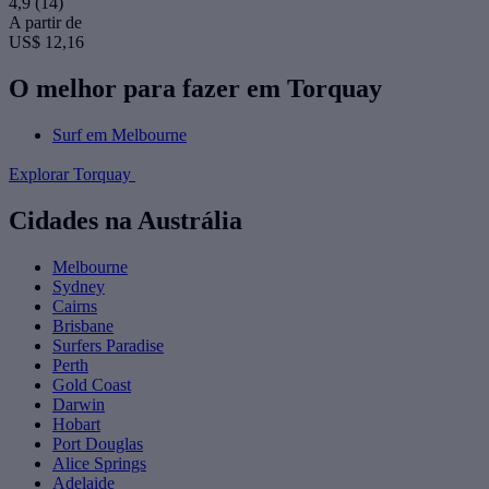
4,9
(14)
A partir de
US$ 12,16
O melhor para fazer em Torquay
Surf em Melbourne
Explorar Torquay
Cidades na Austrália
Melbourne
Sydney
Cairns
Brisbane
Surfers Paradise
Perth
Gold Coast
Darwin
Hobart
Port Douglas
Alice Springs
Adelaide