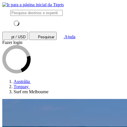
Ajuda
pt / USD
Pesquisar
Fazer login
Austrália
Torquay
Surf em Melbourne