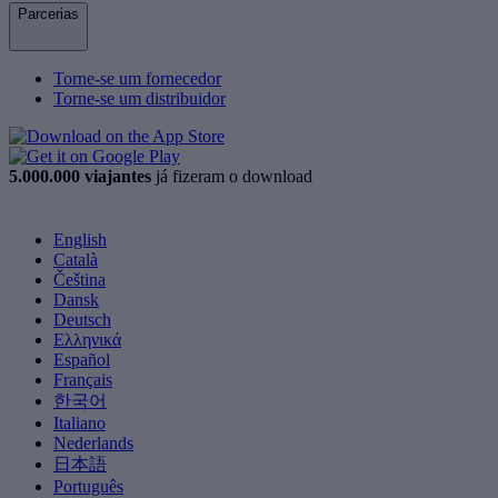
Parcerias
Torne-se um fornecedor
Torne-se um distribuidor
5.000.000 viajantes
já fizeram o download
English
Català
Čeština
Dansk
Deutsch
Ελληνικά
Español
Français
한국어
Italiano
Nederlands
日本語
Português