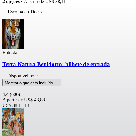
2 opções
• A partir de
US$ 38,11
Escolha da Tiqets
Entrada
Terra Natura Benidorm: bilhete de entrada
Disponível hoje
Mostrar o que está incluído
4,4
(606)
A partir de
US$ 43,88
US$ 38,11
13