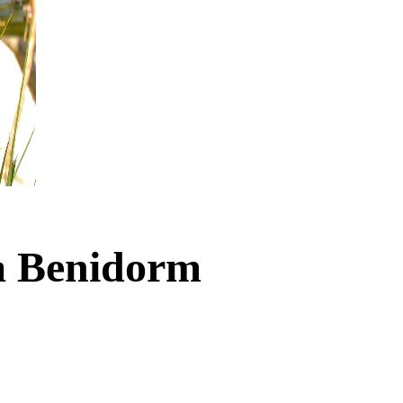
ra Benidorm