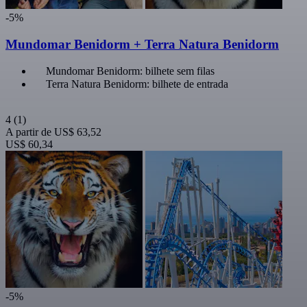
-5%
Mundomar Benidorm + Terra Natura Benidorm
Mundomar Benidorm: bilhete sem filas
Terra Natura Benidorm: bilhete de entrada
4
(1)
A partir de
US$ 63,52
US$ 60,34
-5%