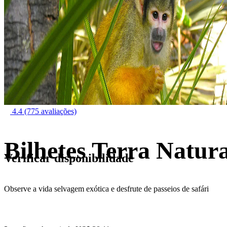
4.4
(775 avaliações)
Bilhetes Terra Natu
Verificar disponibilidade
Observe a vida selvagem exótica e desfrute de passeios de safári