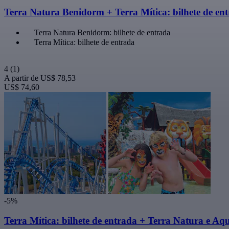
Terra Natura Benidorm + Terra Mítica: bilhete de en
Terra Natura Benidorm: bilhete de entrada
Terra Mítica: bilhete de entrada
4
(1)
A partir de
US$ 78,53
US$ 74,60
-5%
Terra Mítica: bilhete de entrada + Terra Natura e A