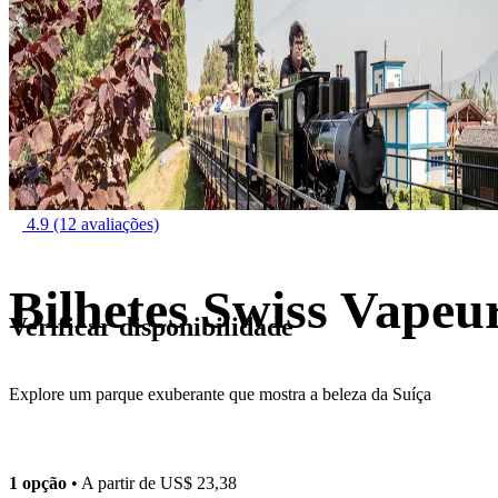
4.9
(12 avaliações)
Bilhetes Swiss Vapeu
Verificar disponibilidade
Explore um parque exuberante que mostra a beleza da Suíça
1 opção
• A partir de
US$ 23,38