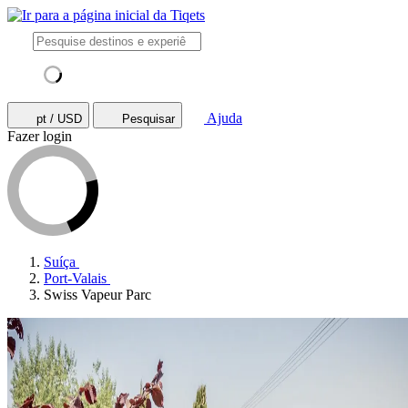
Ajuda
pt / USD
Pesquisar
Fazer login
Suíça
Port-Valais
Swiss Vapeur Parc