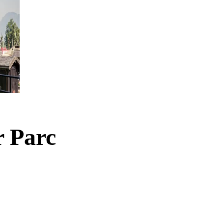
r Parc