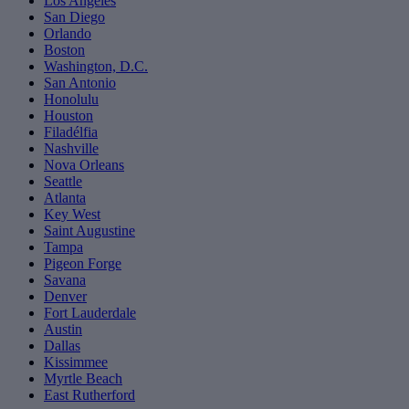
Los Angeles
San Diego
Orlando
Boston
Washington, D.C.
San Antonio
Honolulu
Houston
Filadélfia
Nashville
Nova Orleans
Seattle
Atlanta
Key West
Saint Augustine
Tampa
Pigeon Forge
Savana
Denver
Fort Lauderdale
Austin
Dallas
Kissimmee
Myrtle Beach
East Rutherford