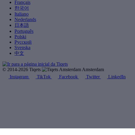
Français
한국어
Italiano
Nederlands
日本語
Português
Polski
Русский
Svenska
中文
© 2014-2026 Tiqets
Amsterdam
Instagram
TikTok
Facebook
Twitter
LinkedIn