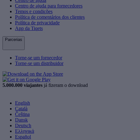
Centro de ajuda
Centro de ajuda para fornecedores
Temos e condições
Política de comentários dos clientes
Política de privacidade
App da Tiqets
Parcerias
Torne-se um fornecedor
Torne-se um distribuidor
5.000.000 viajantes
já fizeram o download
English
Català
Čeština
Dansk
Deutsch
Ελληνικά
Español